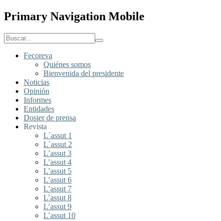
Primary Navigation Mobile
Fecoreva
Quiénes somos
Bienvenida del presidente
Noticias
Opinión
Informes
Entidades
Dosier de prensa
Revista
L´assut 1
L´assut 2
L’assut 3
L’assut 4
L’assut 5
L’assut 6
L’assut 7
L’assut 8
L’assut 9
L’assut 10