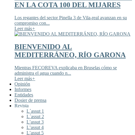
EN LA COTA 100 DEL MIJARES
Los regantes del sector Pinella 3 de Vila-real avanzan en su
compromiso con...
Leer más
+
BIENVENIDO AL
MEDITERRÁNEO, RÍO GARONA
Mientras FECOREVA explicaba en Bruselas cómo se
administra el agua cuando n...
Leer más
+
Opinión
Informes
Entidades
Dosier de prensa
Revista
L´assut 1
L´assut 2
L’assut 3
L’assut 4
L’assut 5