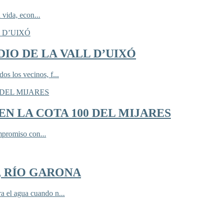
 vida, econ...
IO DE LA VALL D’UIXÓ
 los vecinos, f...
N LA COTA 100 DEL MIJARES
mpromiso con...
, RÍO GARONA
 el agua cuando n...