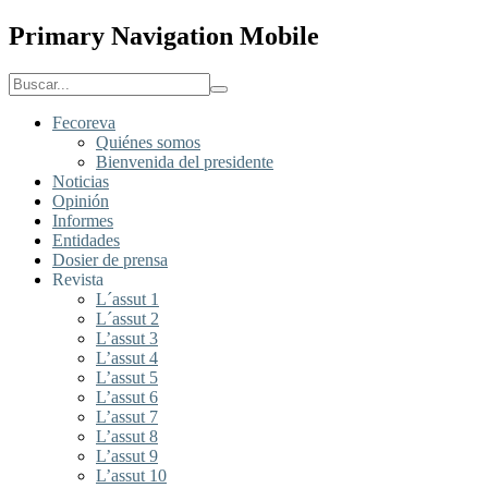
Primary Navigation Mobile
Fecoreva
Quiénes somos
Bienvenida del presidente
Noticias
Opinión
Informes
Entidades
Dosier de prensa
Revista
L´assut 1
L´assut 2
L’assut 3
L’assut 4
L’assut 5
L’assut 6
L’assut 7
L’assut 8
L’assut 9
L’assut 10