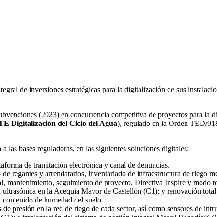
egral de inversiones estratégicas para la digitalización de sus instalaci
subvenciones (2023) en concurrencia competitiva de proyectos para la d
E Digitalización del Ciclo del Agua
), regulado en la Orden TED/918/
 las bases reguladoras, en las siguientes soluciones digitales:
taforma de tramitación electrónica y canal de denuncias.
so de regantes y arrendatarios, inventariado de infraestructura de rieg
ol, mantenimiento, seguimiento de proyecto, Directiva Inspire y modo t
ón ultrasónica en la Acequia Mayor de Castellón (C1); y renovación tota
el contenido de humedad del suelo.
s de presión en la red de riego de cada sector, así como sensores de in