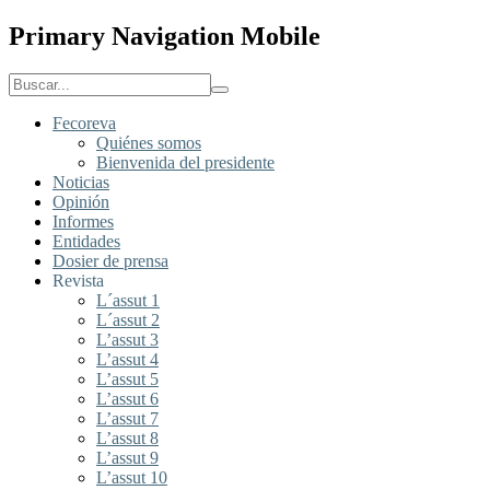
Primary Navigation Mobile
Fecoreva
Quiénes somos
Bienvenida del presidente
Noticias
Opinión
Informes
Entidades
Dosier de prensa
Revista
L´assut 1
L´assut 2
L’assut 3
L’assut 4
L’assut 5
L’assut 6
L’assut 7
L’assut 8
L’assut 9
L’assut 10