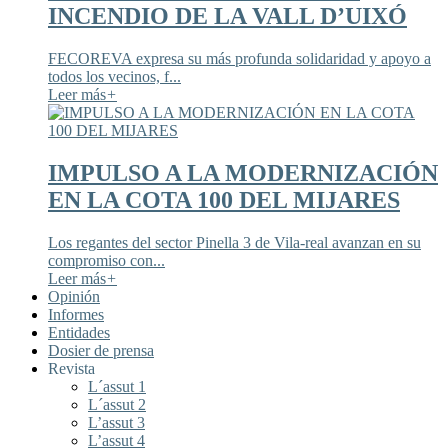
INCENDIO DE LA VALL D’UIXÓ
FECOREVA expresa su más profunda solidaridad y apoyo a
todos los vecinos, f...
Leer más
+
IMPULSO A LA MODERNIZACIÓN
EN LA COTA 100 DEL MIJARES
Los regantes del sector Pinella 3 de Vila-real avanzan en su
compromiso con...
Leer más
+
Opinión
Informes
Entidades
Dosier de prensa
Revista
L´assut 1
L´assut 2
L’assut 3
L’assut 4