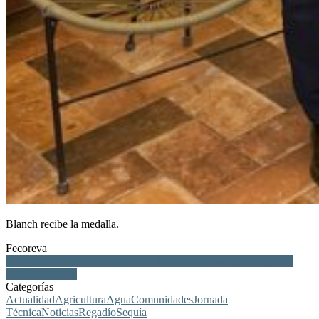
Blanch recibe la medalla.
Fecoreva
JCU Turia, Albufera, Valencia, SIPAM, regantes, agua, regadío,
medio ambiente
Categorías
Actualidad
Agricultura
Agua
Comunidades
Jornada
Técnica
Noticias
Regadío
Sequía