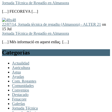
Jornada Técnica de Regadío en Almassora
[…] FECOREVA […]
22/07/14, Jornada tècnica de regadiu (Almassora) - ALTER 21
on
15 Jul
Jornada Técnica de Regadío en Almassora
[…] Més informació en aquest enllaç. […]
Categorías
Actualidad
Agricultura
Agua
Ayudas
Com. Regantes
Comunidades
Convenios
Destacado
Fenacore
Galerías
Jornada Técnica