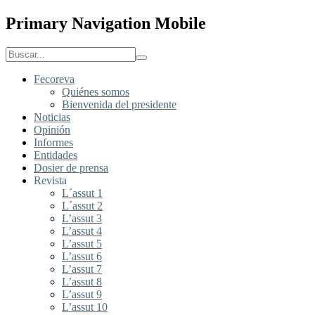
Primary Navigation Mobile
Fecoreva
Quiénes somos
Bienvenida del presidente
Noticias
Opinión
Informes
Entidades
Dosier de prensa
Revista
L´assut 1
L´assut 2
L’assut 3
L’assut 4
L’assut 5
L’assut 6
L’assut 7
L’assut 8
L’assut 9
L’assut 10