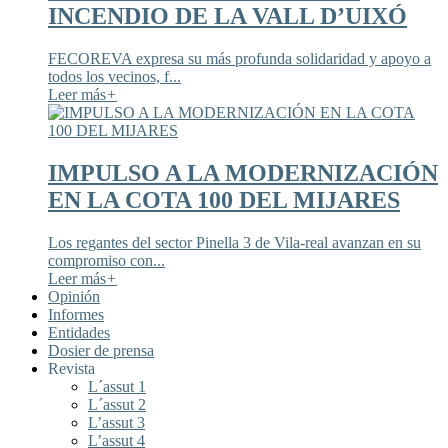
INCENDIO DE LA VALL D’UIXÓ
FECOREVA expresa su más profunda solidaridad y apoyo a
todos los vecinos, f...
Leer más
+
IMPULSO A LA MODERNIZACIÓN
EN LA COTA 100 DEL MIJARES
Los regantes del sector Pinella 3 de Vila-real avanzan en su
compromiso con...
Leer más
+
Opinión
Informes
Entidades
Dosier de prensa
Revista
L´assut 1
L´assut 2
L’assut 3
L’assut 4