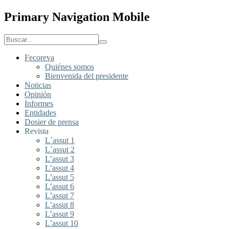
Primary Navigation Mobile
Fecoreva
Quiénes somos
Bienvenida del presidente
Noticias
Opinión
Informes
Entidades
Dosier de prensa
Revista
L´assut 1
L´assut 2
L’assut 3
L’assut 4
L’assut 5
L’assut 6
L’assut 7
L’assut 8
L’assut 9
L’assut 10