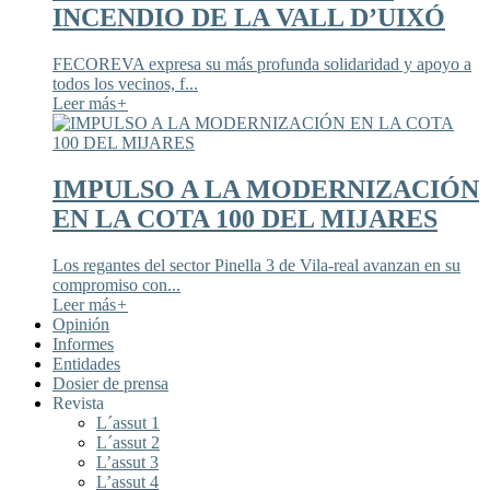
INCENDIO DE LA VALL D’UIXÓ
FECOREVA expresa su más profunda solidaridad y apoyo a
todos los vecinos, f...
Leer más
+
IMPULSO A LA MODERNIZACIÓN
EN LA COTA 100 DEL MIJARES
Los regantes del sector Pinella 3 de Vila-real avanzan en su
compromiso con...
Leer más
+
Opinión
Informes
Entidades
Dosier de prensa
Revista
L´assut 1
L´assut 2
L’assut 3
L’assut 4