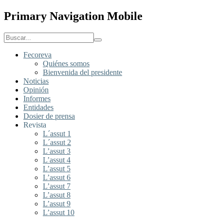
Primary Navigation Mobile
Fecoreva
Quiénes somos
Bienvenida del presidente
Noticias
Opinión
Informes
Entidades
Dosier de prensa
Revista
L´assut 1
L´assut 2
L’assut 3
L’assut 4
L’assut 5
L’assut 6
L’assut 7
L’assut 8
L’assut 9
L’assut 10