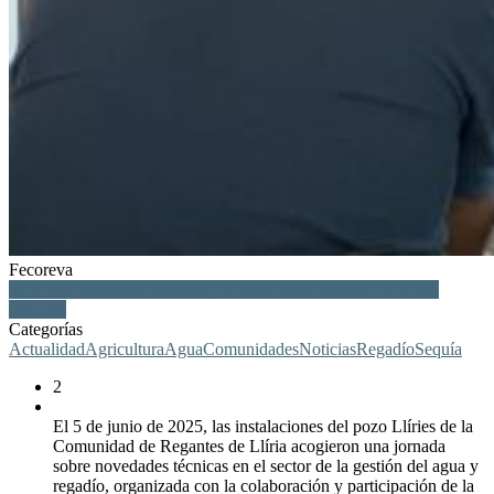
Fecoreva
llíria, comunidad de regantes, jornada, agua, regadío, tuberías,
válvulas
Categorías
Actualidad
Agricultura
Agua
Comunidades
Noticias
Regadío
Sequía
2
El 5 de junio de 2025, las instalaciones del pozo Llíries de la
Comunidad de Regantes de Llíria acogieron una jornada
sobre novedades técnicas en el sector de la gestión del agua y
regadío, organizada con la colaboración y participación de la