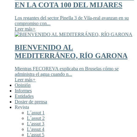
EN LA COTA 100 DEL MIJARES
Los regantes del sector Pinella 3 de Vila-real avanzan en su
compromiso con...
Leer más
+
BIENVENIDO AL
MEDITERRÁNEO, RÍO GARONA
Mientras FECOREVA explicaba en Bruselas cómo se
administra el agua cuando n...
Leer más
+
Opinión
Informes
Entidades
Dosier de prensa
Revista
L´assut 1
L´assut 2
L’assut 3
L’assut 4
L’assut 5