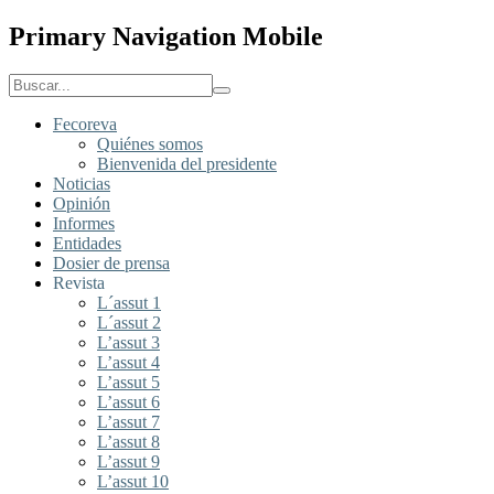
Primary Navigation Mobile
Fecoreva
Quiénes somos
Bienvenida del presidente
Noticias
Opinión
Informes
Entidades
Dosier de prensa
Revista
L´assut 1
L´assut 2
L’assut 3
L’assut 4
L’assut 5
L’assut 6
L’assut 7
L’assut 8
L’assut 9
L’assut 10