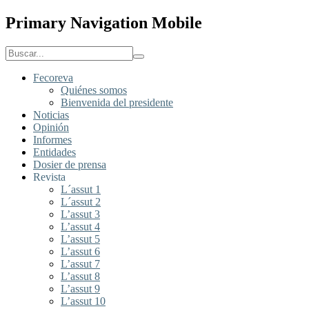
Primary Navigation Mobile
Fecoreva
Quiénes somos
Bienvenida del presidente
Noticias
Opinión
Informes
Entidades
Dosier de prensa
Revista
L´assut 1
L´assut 2
L’assut 3
L’assut 4
L’assut 5
L’assut 6
L’assut 7
L’assut 8
L’assut 9
L’assut 10