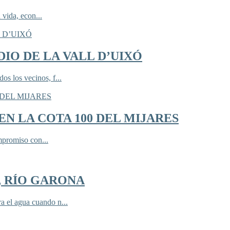
 vida, econ...
IO DE LA VALL D’UIXÓ
 los vecinos, f...
N LA COTA 100 DEL MIJARES
mpromiso con...
, RÍO GARONA
 el agua cuando n...