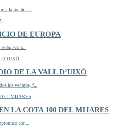
 a la mente s...
ICIO DE EUROPA
 vida, econ...
IO DE LA VALL D’UIXÓ
 los vecinos, f...
N LA COTA 100 DEL MIJARES
mpromiso con...