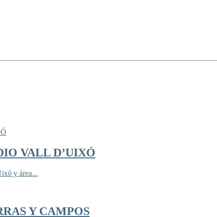
IO VALL D’UIXÓ
ixó y área...
RRAS Y CAMPOS