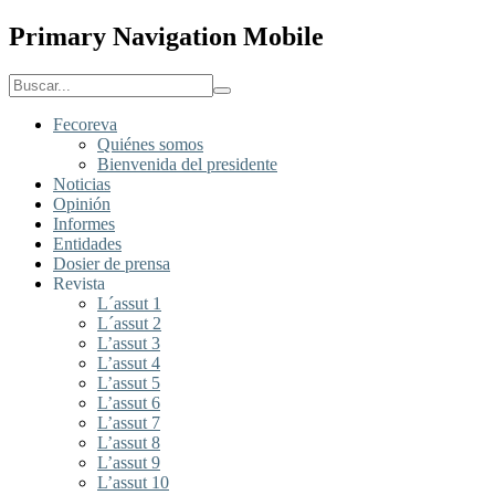
Primary Navigation Mobile
Fecoreva
Quiénes somos
Bienvenida del presidente
Noticias
Opinión
Informes
Entidades
Dosier de prensa
Revista
L´assut 1
L´assut 2
L’assut 3
L’assut 4
L’assut 5
L’assut 6
L’assut 7
L’assut 8
L’assut 9
L’assut 10