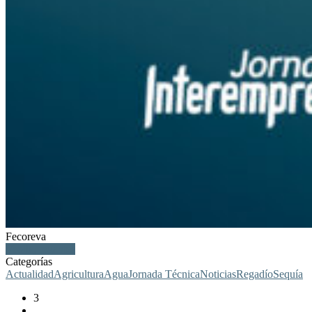
Fecoreva
Veolia, regantes
Categorías
Actualidad
Agricultura
Agua
Jornada Técnica
Noticias
Regadío
Sequía
3