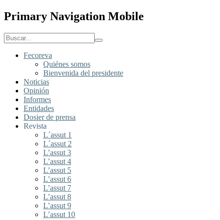
Primary Navigation Mobile
Fecoreva
Quiénes somos
Bienvenida del presidente
Noticias
Opinión
Informes
Entidades
Dosier de prensa
Revista
L´assut 1
L´assut 2
L’assut 3
L’assut 4
L’assut 5
L’assut 6
L’assut 7
L’assut 8
L’assut 9
L’assut 10