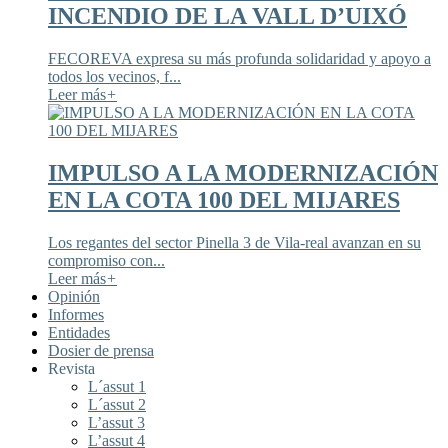
INCENDIO DE LA VALL D’UIXÓ
FECOREVA expresa su más profunda solidaridad y apoyo a
todos los vecinos, f...
Leer más
+
IMPULSO A LA MODERNIZACIÓN
EN LA COTA 100 DEL MIJARES
Los regantes del sector Pinella 3 de Vila-real avanzan en su
compromiso con...
Leer más
+
Opinión
Informes
Entidades
Dosier de prensa
Revista
L´assut 1
L´assut 2
L’assut 3
L’assut 4