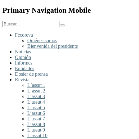
Primary Navigation Mobile
Fecoreva
Quiénes somos
Bienvenida del presidente
Noticias
Opinión
Informes
Entidades
Dosier de prensa
Revista
L´assut 1
L´assut 2
L’assut 3
L’assut 4
L’assut 5
L’assut 6
L’assut 7
L’assut 8
L’assut 9
L’assut 10