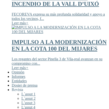
INCENDIO DE LA VALL D’UIXÓ
FECOREVA expresa su más profunda solidaridad y apoyo a
todos los vecinos, f...
Leer más
+
IMPULSO A LA MODERNIZACIÓN
EN LA COTA 100 DEL MIJARES
Los regantes del sector Pinella 3 de Vila-real avanzan en su
compromiso con...
Leer más
+
Opinión
Informes
Entidades
Dosier de prensa
Revista
L´assut 1
L´assut 2
L’assut 3
L’assut 4