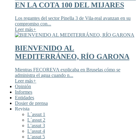
EN LA COTA 100 DEL MIJARES
Los regantes del sector Pinella 3 de Vila-real avanzan en su
compromiso con...
Leer más
+
BIENVENIDO AL
MEDITERRÁNEO, RÍO GARONA
Mientras FECOREVA explicaba en Bruselas cómo se
administra el agua cuando n...
Leer más
+
Opinión
Informes
Entidades
Dosier de prensa
Revista
L´assut 1
L´assut 2
L’assut 3
L’assut 4
L’assut 5