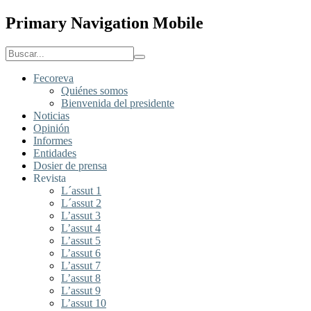
Primary Navigation Mobile
Fecoreva
Quiénes somos
Bienvenida del presidente
Noticias
Opinión
Informes
Entidades
Dosier de prensa
Revista
L´assut 1
L´assut 2
L’assut 3
L’assut 4
L’assut 5
L’assut 6
L’assut 7
L’assut 8
L’assut 9
L’assut 10