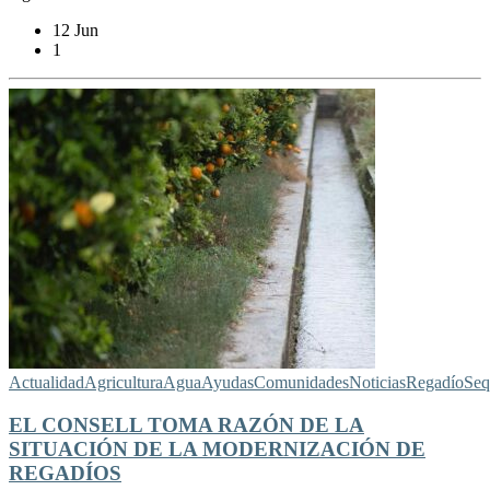
12 Jun
1
Actualidad
Agricultura
Agua
Ayudas
Comunidades
Noticias
Regadío
Seq
EL CONSELL TOMA RAZÓN DE LA
SITUACIÓN DE LA MODERNIZACIÓN DE
REGADÍOS