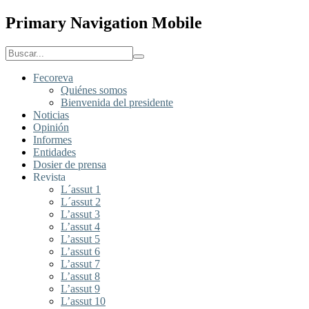
Primary Navigation Mobile
Fecoreva
Quiénes somos
Bienvenida del presidente
Noticias
Opinión
Informes
Entidades
Dosier de prensa
Revista
L´assut 1
L´assut 2
L’assut 3
L’assut 4
L’assut 5
L’assut 6
L’assut 7
L’assut 8
L’assut 9
L’assut 10