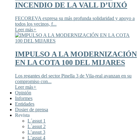
INCENDIO DE LA VALL D’UIXÓ
FECOREVA expresa su más profunda solidaridad y apoyo a
todos los vecinos, f...
Leer más
+
IMPULSO A LA MODERNIZACIÓN
EN LA COTA 100 DEL MIJARES
Los regantes del sector Pinella 3 de Vila-real avanzan en su
compromiso con...
Leer más
+
Opinión
Informes
Entidades
Dosier de prensa
Revista
L´assut 1
L´assut 2
L’assut 3
L’assut 4