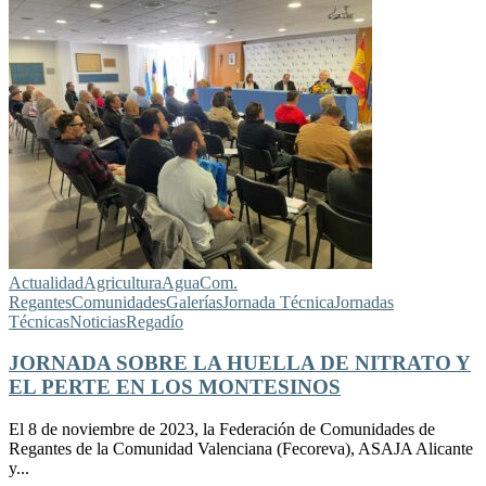
Actualidad
Agricultura
Agua
Com.
Regantes
Comunidades
Galerías
Jornada Técnica
Jornadas
Técnicas
Noticias
Regadío
JORNADA SOBRE LA HUELLA DE NITRATO Y
EL PERTE EN LOS MONTESINOS
El 8 de noviembre de 2023, la Federación de Comunidades de
Regantes de la Comunidad Valenciana (Fecoreva), ASAJA Alicante
y...