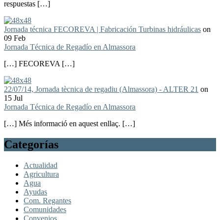
respuestas […]
Jornada técnica FECOREVA | Fabricación Turbinas hidráulicas
on
09 Feb
Jornada Técnica de Regadío en Almassora
[…] FECOREVA […]
22/07/14, Jornada tècnica de regadiu (Almassora) - ALTER 21
on
15 Jul
Jornada Técnica de Regadío en Almassora
[…] Més informació en aquest enllaç. […]
Categorías
Actualidad
Agricultura
Agua
Ayudas
Com. Regantes
Comunidades
Convenios