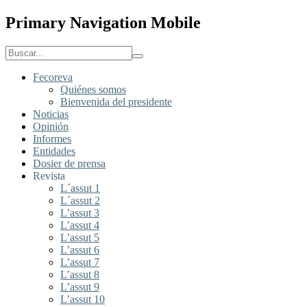
Primary Navigation Mobile
Fecoreva
Quiénes somos
Bienvenida del presidente
Noticias
Opinión
Informes
Entidades
Dosier de prensa
Revista
L´assut 1
L´assut 2
L’assut 3
L’assut 4
L’assut 5
L’assut 6
L’assut 7
L’assut 8
L’assut 9
L’assut 10