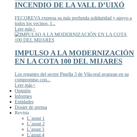
INCENDIO DE LA VALL D’UIXÓ
FECOREVA expresa su más profunda solidaridad y apoyo a
todos los vecinos, f...
Leer más
+
IMPULSO A LA MODERNIZACIÓN
EN LA COTA 100 DEL MIJARES
Los regantes del sector Pinella 3 de Vila-real avanzan en su
compromiso con...
Leer más
+
Opinión
Informes
Entidades
Dosier de prensa
Revista
L´assut 1
L´assut 2
L’assut 3
L’assut 4