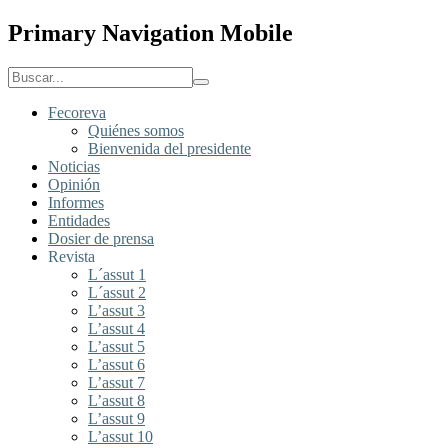
Primary Navigation Mobile
Fecoreva
Quiénes somos
Bienvenida del presidente
Noticias
Opinión
Informes
Entidades
Dosier de prensa
Revista
L´assut 1
L´assut 2
L’assut 3
L’assut 4
L’assut 5
L’assut 6
L’assut 7
L’assut 8
L’assut 9
L’assut 10