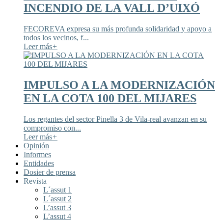
INCENDIO DE LA VALL D’UIXÓ
FECOREVA expresa su más profunda solidaridad y apoyo a
todos los vecinos, f...
Leer más
+
IMPULSO A LA MODERNIZACIÓN
EN LA COTA 100 DEL MIJARES
Los regantes del sector Pinella 3 de Vila-real avanzan en su
compromiso con...
Leer más
+
Opinión
Informes
Entidades
Dosier de prensa
Revista
L´assut 1
L´assut 2
L’assut 3
L’assut 4