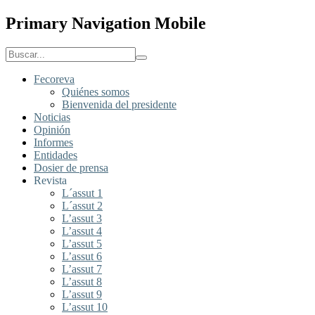
Primary Navigation Mobile
Fecoreva
Quiénes somos
Bienvenida del presidente
Noticias
Opinión
Informes
Entidades
Dosier de prensa
Revista
L´assut 1
L´assut 2
L’assut 3
L’assut 4
L’assut 5
L’assut 6
L’assut 7
L’assut 8
L’assut 9
L’assut 10