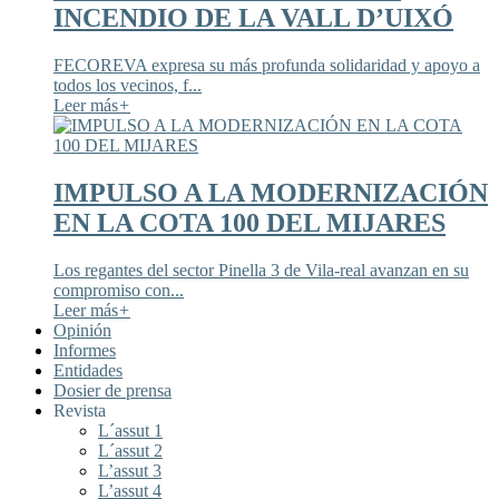
INCENDIO DE LA VALL D’UIXÓ
FECOREVA expresa su más profunda solidaridad y apoyo a
todos los vecinos, f...
Leer más
+
IMPULSO A LA MODERNIZACIÓN
EN LA COTA 100 DEL MIJARES
Los regantes del sector Pinella 3 de Vila-real avanzan en su
compromiso con...
Leer más
+
Opinión
Informes
Entidades
Dosier de prensa
Revista
L´assut 1
L´assut 2
L’assut 3
L’assut 4