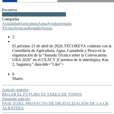
Fecoreva
URA, 2026, regantes, Sagunt, CEACV
Categorías
Actualidad
Agricultura
Agua
Ayudas
Jornada
Técnica
Noticias
Regadío
Sequía
2
El próximo 21 de abril de 2026, FECOREVA colabora con la
Conselleria de Agricultura, Agua, Ganadería y Pesca en la
organización de la “Jornada Técnica sobre la Convocatoria
URA 2026" en el CEACV (Carretera de la siderúrgica, Km.
2, Sagunto)." data-title="Like">
0
Shares
Artículo anterior
REGAR EL FUTURO ES TAREA DE TODOS
Siguiente artículo
FASE II DEL PROYECTO DE DIGITALIZACIÓN DE LA CR
ALBATERA