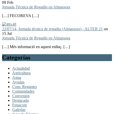
09 Feb
Jornada Técnica de Regadío en Almassora
[…] FECOREVA […]
22/07/14, Jornada tècnica de regadiu (Almassora) - ALTER 21
on
15 Jul
Jornada Técnica de Regadío en Almassora
[…] Més informació en aquest enllaç. […]
Categorías
Actualidad
Agricultura
Agua
Ayudas
Com. Regantes
Comunidades
Convenios
Destacado
Fenacore
Galerías