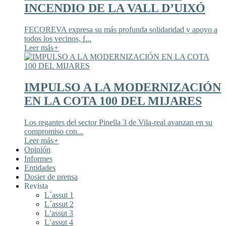
INCENDIO DE LA VALL D’UIXÓ
FECOREVA expresa su más profunda solidaridad y apoyo a
todos los vecinos, f...
Leer más
+
IMPULSO A LA MODERNIZACIÓN
EN LA COTA 100 DEL MIJARES
Los regantes del sector Pinella 3 de Vila-real avanzan en su
compromiso con...
Leer más
+
Opinión
Informes
Entidades
Dosier de prensa
Revista
L´assut 1
L´assut 2
L’assut 3
L’assut 4