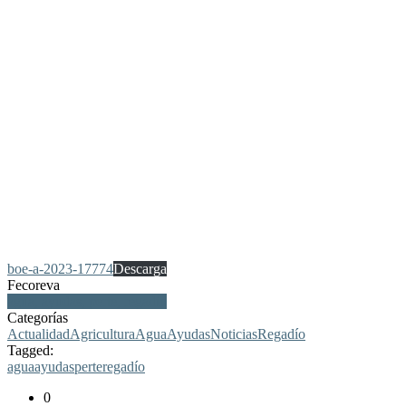
boe-a-2023-17774
Descarga
Fecoreva
agua, ayudas, perte, regadío
Categorías
Actualidad
Agricultura
Agua
Ayudas
Noticias
Regadío
Tagged:
agua
ayudas
perte
regadío
0