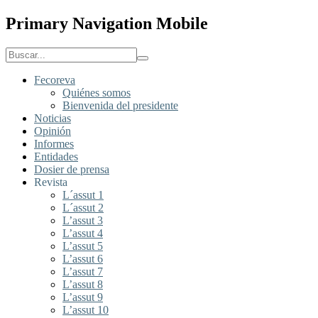
Primary Navigation Mobile
Fecoreva
Quiénes somos
Bienvenida del presidente
Noticias
Opinión
Informes
Entidades
Dosier de prensa
Revista
L´assut 1
L´assut 2
L’assut 3
L’assut 4
L’assut 5
L’assut 6
L’assut 7
L’assut 8
L’assut 9
L’assut 10