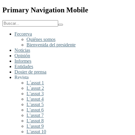
Primary Navigation Mobile
Fecoreva
Quiénes somos
Bienvenida del presidente
Noticias
Opinión
Informes
Entidades
Dosier de prensa
Revista
L´assut 1
L´assut 2
L’assut 3
L’assut 4
L’assut 5
L’assut 6
L’assut 7
L’assut 8
L’assut 9
L’assut 10