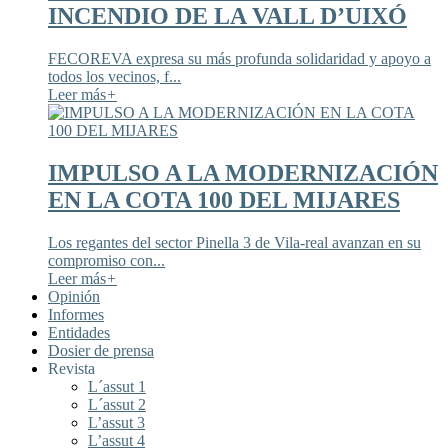
INCENDIO DE LA VALL D’UIXÓ
FECOREVA expresa su más profunda solidaridad y apoyo a
todos los vecinos, f...
Leer más
+
IMPULSO A LA MODERNIZACIÓN
EN LA COTA 100 DEL MIJARES
Los regantes del sector Pinella 3 de Vila-real avanzan en su
compromiso con...
Leer más
+
Opinión
Informes
Entidades
Dosier de prensa
Revista
L´assut 1
L´assut 2
L’assut 3
L’assut 4