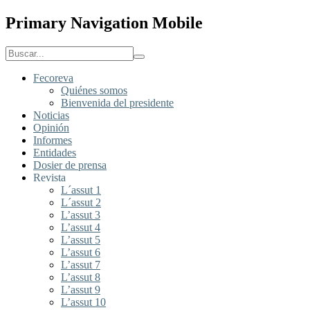
Primary Navigation Mobile
Fecoreva
Quiénes somos
Bienvenida del presidente
Noticias
Opinión
Informes
Entidades
Dosier de prensa
Revista
L´assut 1
L´assut 2
L’assut 3
L’assut 4
L’assut 5
L’assut 6
L’assut 7
L’assut 8
L’assut 9
L’assut 10