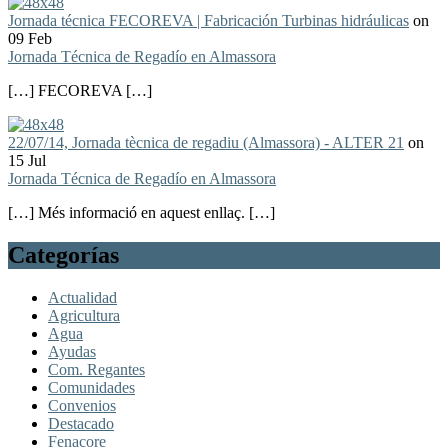
Jornada técnica FECOREVA | Fabricación Turbinas hidráulicas
on
09 Feb
Jornada Técnica de Regadío en Almassora
[…] FECOREVA […]
22/07/14, Jornada tècnica de regadiu (Almassora) - ALTER 21
on
15 Jul
Jornada Técnica de Regadío en Almassora
[…] Més informació en aquest enllaç. […]
Categorías
Actualidad
Agricultura
Agua
Ayudas
Com. Regantes
Comunidades
Convenios
Destacado
Fenacore