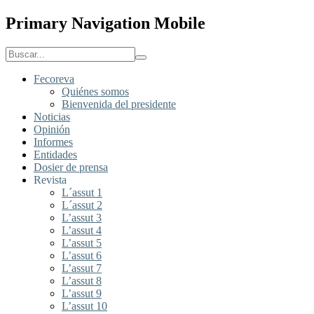
Primary Navigation Mobile
Fecoreva
Quiénes somos
Bienvenida del presidente
Noticias
Opinión
Informes
Entidades
Dosier de prensa
Revista
L´assut 1
L´assut 2
L’assut 3
L’assut 4
L’assut 5
L’assut 6
L’assut 7
L’assut 8
L’assut 9
L’assut 10