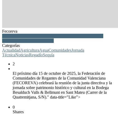
Fecoreva
jornada, junta directiva, cultura, patrimonio, historia, regadío,
comunidades de regantes, agua
Categorías
Actualidad
Agricultura
Agua
Comunidades
Jornada
Técnica
Noticias
Regadío
Sequía
2
El próximo día 15 de octubre de 2025, la Federación de
Comunidades de Regantes de la Comunidad Valenciana
(FECOREVA) celebrará la reunión de la junta directiva y la
jornada sobre patrimonio histórico y cultural en la Bodega
Besalduch Valls & Bellmunt en Sant Mateu (Carrer de la
Quatremitjana, S/N)." data-title="Like">
0
Shares