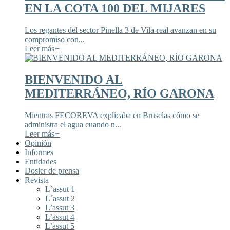
EN LA COTA 100 DEL MIJARES
Los regantes del sector Pinella 3 de Vila-real avanzan en su
compromiso con...
Leer más
+
BIENVENIDO AL
MEDITERRÁNEO, RÍO GARONA
Mientras FECOREVA explicaba en Bruselas cómo se
administra el agua cuando n...
Leer más
+
Opinión
Informes
Entidades
Dosier de prensa
Revista
L´assut 1
L´assut 2
L’assut 3
L’assut 4
L’assut 5