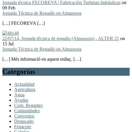
Jornada técnica FECOREVA | Fabricación Turbinas hidráulicas
on
09 Feb
Jornada Técnica de Regadío en Almassora
[…] FECOREVA […]
22/07/14, Jornada tècnica de regadiu (Almassora) - ALTER 21
on
15 Jul
Jornada Técnica de Regadío en Almassora
[…] Més informació en aquest enllaç. […]
Categorías
Actualidad
Agricultura
Agua
Ayudas
Com. Regantes
Comunidades
Convenios
Destacado
Fenacore
Galerías