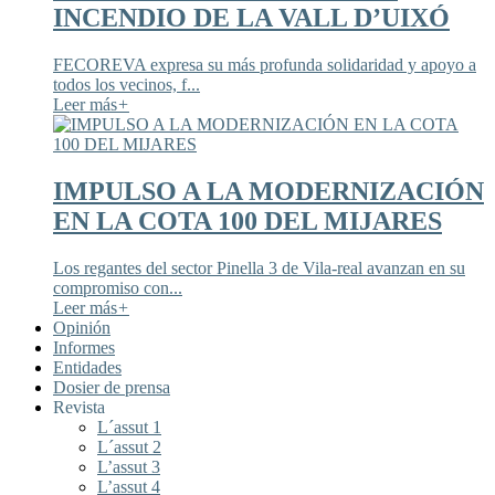
INCENDIO DE LA VALL D’UIXÓ
FECOREVA expresa su más profunda solidaridad y apoyo a
todos los vecinos, f...
Leer más
+
IMPULSO A LA MODERNIZACIÓN
EN LA COTA 100 DEL MIJARES
Los regantes del sector Pinella 3 de Vila-real avanzan en su
compromiso con...
Leer más
+
Opinión
Informes
Entidades
Dosier de prensa
Revista
L´assut 1
L´assut 2
L’assut 3
L’assut 4