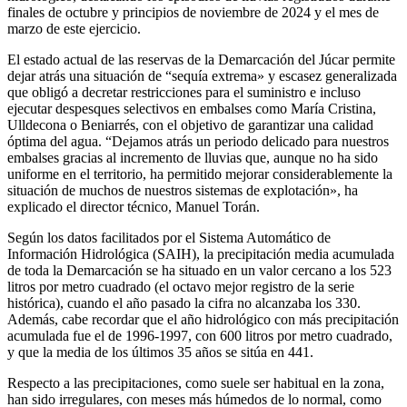
finales de octubre y principios de noviembre de 2024 y el mes de
marzo de este ejercicio.
El estado actual de las reservas de la Demarcación del Júcar permite
dejar atrás una situación de “sequía extrema» y escasez generalizada
que obligó a decretar restricciones para el suministro e incluso
ejecutar despesques selectivos en embalses como María Cristina,
Ulldecona o Beniarrés, con el objetivo de garantizar una calidad
óptima del agua. “Dejamos atrás un periodo delicado para nuestros
embalses gracias al incremento de lluvias que, aunque no ha sido
uniforme en el territorio, ha permitido mejorar considerablemente la
situación de muchos de nuestros sistemas de explotación», ha
explicado el director técnico, Manuel Torán.
Según los datos facilitados por el Sistema Automático de
Información Hidrológica (SAIH), la precipitación media acumulada
de toda la Demarcación se ha situado en un valor cercano a los 523
litros por metro cuadrado (el octavo mejor registro de la serie
histórica), cuando el año pasado la cifra no alcanzaba los 330.
Además, cabe recordar que el año hidrológico con más precipitación
acumulada fue el de 1996-1997, con 600 litros por metro cuadrado,
y que la media de los últimos 35 años se sitúa en 441.
Respecto a las precipitaciones, como suele ser habitual en la zona,
han sido irregulares, con meses más húmedos de lo normal, como