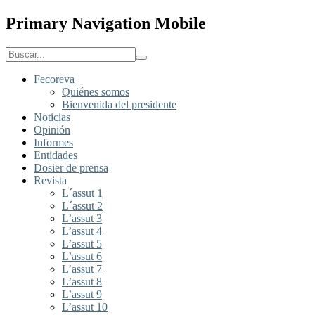
Primary Navigation Mobile
Fecoreva
Quiénes somos
Bienvenida del presidente
Noticias
Opinión
Informes
Entidades
Dosier de prensa
Revista
L´assut 1
L´assut 2
L’assut 3
L’assut 4
L’assut 5
L’assut 6
L’assut 7
L’assut 8
L’assut 9
L’assut 10