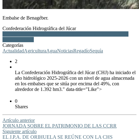
Embalse de Benagéber.
Confederación Hidrográfica del Júcar
año hidrológico, agua, embalse, capacidad, Júcar, riego, regadío,
regantes, lluvias
Categorías
Actualidad
Agricultura
Agua
Noticias
Regadío
Sequía
2
La Confederación Hidrográfica del Júcar (CHJ) ha iniciado el
año hidrológico 2025-2026 con un nivel de agua almacenada
en los embalses que se sitúa por encima del 49%, con
alrededor de 1.392 hm3." data-title="Like">
0
Shares
Artículo anterior
JORNADA SOBRE EL PATRIMONIO DE LAS CCRR
Siguiente artículo
EL J.P.A. DE ORIHUELA SE REÚNE CON LA CHS