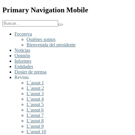
Primary Navigation Mobile
Fecoreva
Quiénes somos
Bienvenida del presidente
Noticias
Opinión
Informes
Entidades
Dosier de prensa
Revista
L´assut 1
L´assut 2
L’assut 3
L’assut 4
L’assut 5
L’assut 6
L’assut 7
L’assut 8
L’assut 9
L’assut 10