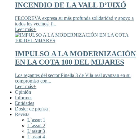
INCENDIO DE LA VALL D’UIXÓ
FECOREVA expresa su más profunda solidaridad y apoyo a
todos los vecinos, f...
Leer más
+
IMPULSO A LA MODERNIZACIÓN
EN LA COTA 100 DEL MIJARES
Los regantes del sector Pinella 3 de Vila-real avanzan en su
compromiso con...
Leer más
+
Opinión
Informes
Entidades
Dosier de prensa
Revista
L´assut 1
L´assut 2
L’assut 3
L’assut 4