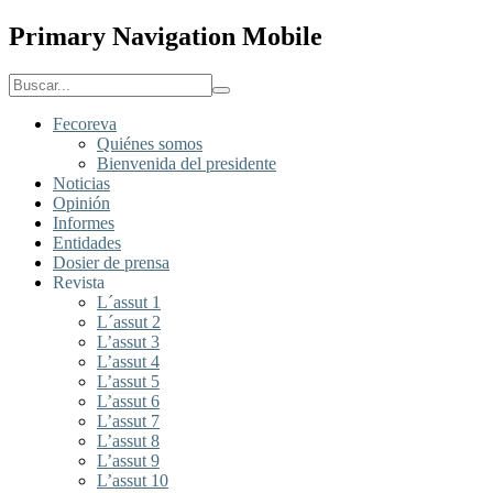
Primary Navigation Mobile
Fecoreva
Quiénes somos
Bienvenida del presidente
Noticias
Opinión
Informes
Entidades
Dosier de prensa
Revista
L´assut 1
L´assut 2
L’assut 3
L’assut 4
L’assut 5
L’assut 6
L’assut 7
L’assut 8
L’assut 9
L’assut 10