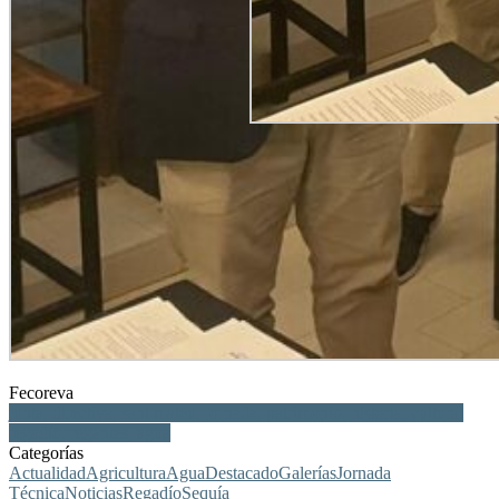
Fecoreva
junta, directiva, sant mateu, jornada, patrimonio, historia, cultura,
regadío, regantes, agua
Categorías
Actualidad
Agricultura
Agua
Destacado
Galerías
Jornada
Técnica
Noticias
Regadío
Sequía