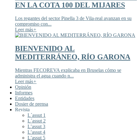
EN LA COTA 100 DEL MIJARES
Los regantes del sector Pinella 3 de Vila-real avanzan en su
compromiso con...
Leer más
+
BIENVENIDO AL
MEDITERRÁNEO, RÍO GARONA
Mientras FECOREVA explicaba en Bruselas cómo se
administra el agua cuando n...
Leer más
+
Opinión
Informes
Entidades
Dosier de prensa
Revista
L´assut 1
L´assut 2
L’assut 3
L’assut 4
L’assut 5