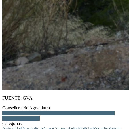
FUENTE: GVA.
Conselleria de Agricultura
modernización, regadíos, pedralba, el palmeral, comunidad de
regantes, agua, riego
Categorías
Actualidad
Agricultura
Agua
Comunidades
Noticias
Regadío
Sequía