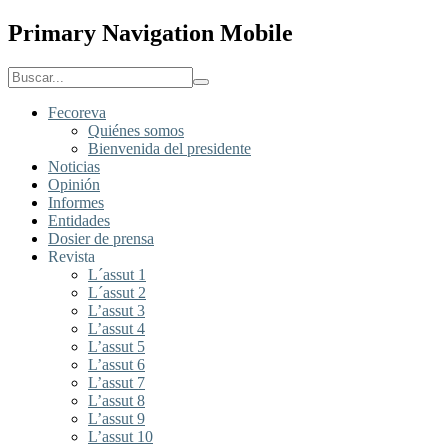
Primary Navigation Mobile
Fecoreva
Quiénes somos
Bienvenida del presidente
Noticias
Opinión
Informes
Entidades
Dosier de prensa
Revista
L´assut 1
L´assut 2
L’assut 3
L’assut 4
L’assut 5
L’assut 6
L’assut 7
L’assut 8
L’assut 9
L’assut 10