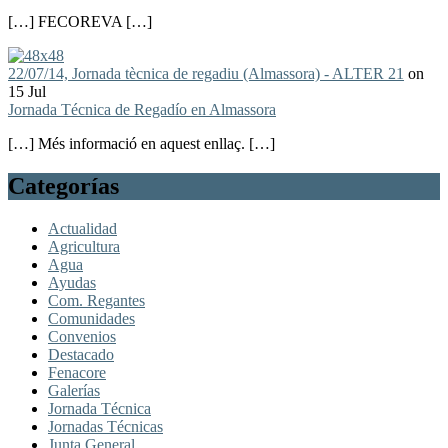
[…] FECOREVA […]
22/07/14, Jornada tècnica de regadiu (Almassora) - ALTER 21
on
15 Jul
Jornada Técnica de Regadío en Almassora
[…] Més informació en aquest enllaç. […]
Categorías
Actualidad
Agricultura
Agua
Ayudas
Com. Regantes
Comunidades
Convenios
Destacado
Fenacore
Galerías
Jornada Técnica
Jornadas Técnicas
Junta General