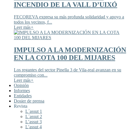
INCENDIO DE LA VALL D’UIXÓ
FECOREVA expresa su más profunda solidaridad y apoyo a
todos los vecinos, f...
Leer más
+
IMPULSO A LA MODERNIZACIÓN
EN LA COTA 100 DEL MIJARES
Los regantes del sector Pinella 3 de Vila-real avanzan en su
compromiso con...
Leer más
+
Opinión
Informes
Entidades
Dosier de prensa
Revista
L´assut 1
L´assut 2
L’assut 3
L’assut 4