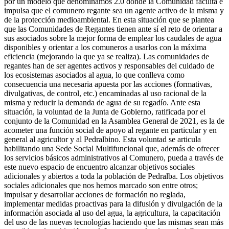
por un modelo que denominamos 2.0 donde la Comunidad facilita e
impulsa que el comunero regante sea un agente activo de la misma y
de la protección medioambiental. En esta situación que se plantea
que las Comunidades de Regantes tienen ante sí el reto de orientar a
sus asociados sobre la mejor forma de emplear los caudales de agua
disponibles y orientar a los comuneros a usarlos con la máxima
eficiencia (mejorando la que ya se realiza). Las comunidades de
regantes han de ser agentes activos y responsables del cuidado de
los ecosistemas asociados al agua, lo que conlleva como
consecuencia una necesaria apuesta por las acciones (formativas,
divulgativas, de control, etc.) encaminadas al uso racional de la
misma y reducir la demanda de agua de su regadío. Ante esta
situación, la voluntad de la Junta de Gobierno, ratificada por el
conjunto de la Comunidad en la Asamblea General de 2021, es la de
acometer una función social de apoyo al regante en particular y en
general al agricultor y al Pedralbino. Esta voluntad se articula
habilitando una Sede Social Multifuncional que, además de ofrecer
los servicios básicos administrativos al Comunero, pueda a través de
este nuevo espacio de encuentro alcanzar objetivos sociales
adicionales y abiertos a toda la población de Pedralba. Los objetivos
sociales adicionales que nos hemos marcado son entre otros;
impulsar y desarrollar acciones de formación no reglada,
implementar medidas proactivas para la difusión y divulgación de la
información asociada al uso del agua, la agricultura, la capacitación
del uso de las nuevas tecnologías haciendo que las mismas sean más