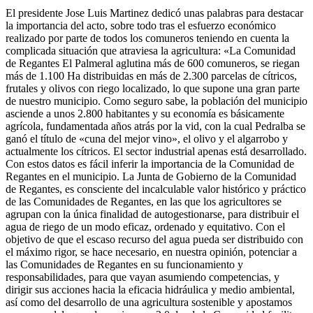
El presidente Jose Luis Martinez dedicó unas palabras para destacar
la importancia del acto, sobre todo tras el esfuerzo económico
realizado por parte de todos los comuneros teniendo en cuenta la
complicada situación que atraviesa la agricultura: «La Comunidad
de Regantes El Palmeral aglutina más de 600 comuneros, se riegan
más de 1.100 Ha distribuidas en más de 2.300 parcelas de cítricos,
frutales y olivos con riego localizado, lo que supone una gran parte
de nuestro municipio. Como seguro sabe, la población del municipio
asciende a unos 2.800 habitantes y su economía es básicamente
agrícola, fundamentada años atrás por la vid, con la cual Pedralba se
ganó el título de «cuna del mejor vino», el olivo y el algarrobo y
actualmente los cítricos. El sector industrial apenas está desarrollado.
Con estos datos es fácil inferir la importancia de la Comunidad de
Regantes en el municipio. La Junta de Gobierno de la Comunidad
de Regantes, es consciente del incalculable valor histórico y práctico
de las Comunidades de Regantes, en las que los agricultores se
agrupan con la única finalidad de autogestionarse, para distribuir el
agua de riego de un modo eficaz, ordenado y equitativo. Con el
objetivo de que el escaso recurso del agua pueda ser distribuido con
el máximo rigor, se hace necesario, en nuestra opinión, potenciar a
las Comunidades de Regantes en su funcionamiento y
responsabilidades, para que vayan asumiendo competencias, y
dirigir sus acciones hacia la eficacia hidráulica y medio ambiental,
así como del desarrollo de una agricultura sostenible y apostamos