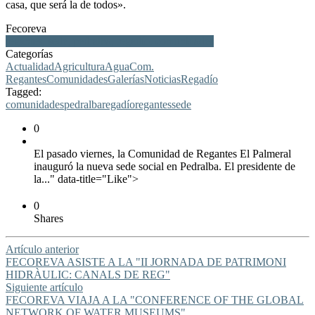
casa, que será la de todos».
Fecoreva
regantes, sede, pedralba, regadío. comunidades
Categorías
Actualidad
Agricultura
Agua
Com.
Regantes
Comunidades
Galerías
Noticias
Regadío
Tagged:
comunidades
pedralba
regadío
regantes
sede
0
El pasado viernes, la Comunidad de Regantes El Palmeral
inauguró la nueva sede social en Pedralba. El presidente de
la..." data-title="Like">
0
Shares
Artículo anterior
FECOREVA ASISTE A LA "II JORNADA DE PATRIMONI
HIDRÀULIC: CANALS DE REG"
Siguiente artículo
FECOREVA VIAJA A LA "CONFERENCE OF THE GLOBAL
NETWORK OF WATER MUSEUMS"