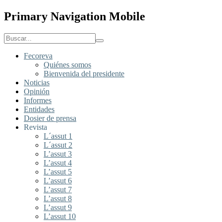
Primary Navigation Mobile
Fecoreva
Quiénes somos
Bienvenida del presidente
Noticias
Opinión
Informes
Entidades
Dosier de prensa
Revista
L´assut 1
L´assut 2
L’assut 3
L’assut 4
L’assut 5
L’assut 6
L’assut 7
L’assut 8
L’assut 9
L’assut 10