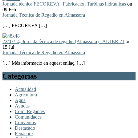
Jornada técnica FECOREVA | Fabricación Turbinas hidráulicas
on
09 Feb
Jornada Técnica de Regadío en Almassora
[…] FECOREVA […]
22/07/14, Jornada tècnica de regadiu (Almassora) - ALTER 21
on
15 Jul
Jornada Técnica de Regadío en Almassora
[…] Més informació en aquest enllaç. […]
Categorías
Actualidad
Agricultura
Agua
Ayudas
Com. Regantes
Comunidades
Convenios
Destacado
Fenacore