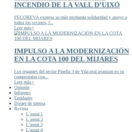
INCENDIO DE LA VALL D’UIXÓ
FECOREVA expresa su más profunda solidaridad y apoyo a
todos los vecinos, f...
Leer más
+
IMPULSO A LA MODERNIZACIÓN
EN LA COTA 100 DEL MIJARES
Los regantes del sector Pinella 3 de Vila-real avanzan en su
compromiso con...
Leer más
+
Opinión
Informes
Entidades
Dosier de prensa
Revista
L´assut 1
L´assut 2
L’assut 3
L’assut 4