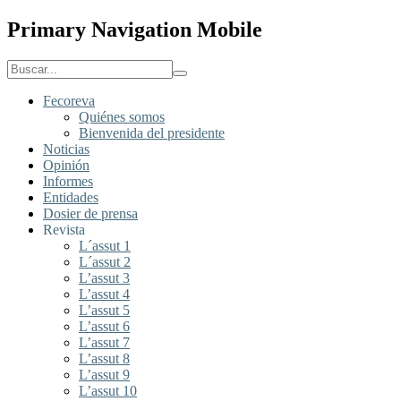
Primary Navigation Mobile
Fecoreva
Quiénes somos
Bienvenida del presidente
Noticias
Opinión
Informes
Entidades
Dosier de prensa
Revista
L´assut 1
L´assut 2
L’assut 3
L’assut 4
L’assut 5
L’assut 6
L’assut 7
L’assut 8
L’assut 9
L’assut 10