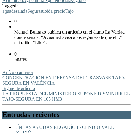
Actualidad
Agricultura
Agua
Noticias
Regadío
Tagged:
agua
desalada
Segura
subida precio
Tajo
0
Manuel Buitrago publica un artículo en el diario La Verdad
donde señala: “Acuamed avisa a los regantes de que el..."
data-title="Like">
0
Shares
Artículo anterior
CONCENTRACIÓN EN DEFENSA DEL TRASVASE TAJO-
SEGURA EN VALÈNCIA
Siguiente artículo
LA PROPUESTA DEL MINISTERIO SUPONE DISMINUIR EL
TAJO-SEGURA EN 105 HM3
Entradas recientes
LÍNEAS AYUDAS REGADÍO INCENDIO VALL
D’UIXÓ