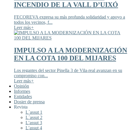
INCENDIO DE LA VALL D’UIXÓ
FECOREVA expresa su más profunda solidaridad y apoyo a
todos los vecinos, f...
Leer más
+
IMPULSO A LA MODERNIZACIÓN
EN LA COTA 100 DEL MIJARES
Los regantes del sector Pinella 3 de Vila-real avanzan en su
compromiso con...
Leer más
+
Opinión
Informes
Entidades
Dosier de prensa
Revista
L´assut 1
L´assut 2
L’assut 3
L’assut 4