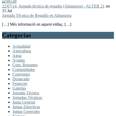
22/07/14, Jornada tècnica de regadiu (Almassora) - ALTER 21
on
15 Jul
Jornada Técnica de Regadío en Almassora
[…] Més informació en aquest enllaç. […]
Categorías
Actualidad
Agricultura
Agua
Ayudas
Com. Regantes
Comunidades
Convenios
Destacado
Fenacore
Galerías
Jornada Técnica
Jornadas Técnicas
Junta General
Juntas Directivas
Juntas Generales