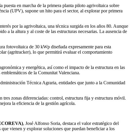
 puesta en marcha de la primera planta piloto agrivoltaica sobre
lència (UPV), supone un hito para el sector, al explorar por primera
interés por la agrivoltaica, una técnica surgida en los años 80. Aunque
o a la altura y al coste de las estructuras necesarias. La ausencia de
tura fotovoltaica de 30 kWp diseñada expresamente para esta
solar (agritracker), lo que permitirá evaluar el comportamiento
gronómica y energética, así como el impacto de la estructura en las
vos emblemáticos de la Comunitat Valenciana.
ministración Técnica Agraria, entidades que junto a la Comunidad
res zonas diferenciadas: control, estructura fija y estructura móvil.
jora la eficiencia de la gestión agrícola.
 (FECOREVA)
, José Alfonso Soria, destaca el valor estratégico del
 que vienen y explorar soluciones que puedan beneficiar a los