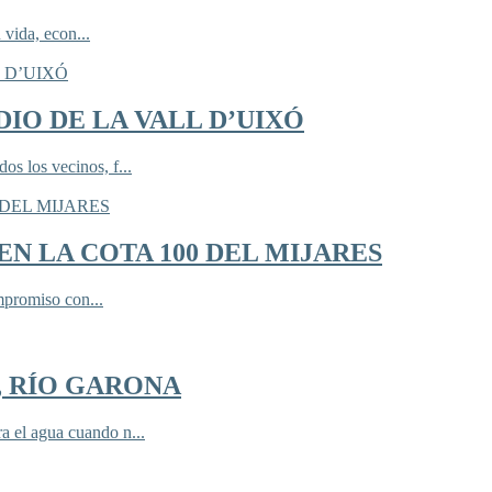
 vida, econ...
IO DE LA VALL D’UIXÓ
 los vecinos, f...
N LA COTA 100 DEL MIJARES
mpromiso con...
, RÍO GARONA
 el agua cuando n...