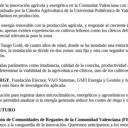
e la innovación agrícola y energética en la Comunitat Valenciana con la
mpulsado por la Cátedra Agrivoltaica de la Universitat Politècnica de Va
darinos en producción.
e energía renovable con la producción agrícola, y responde al creciente 
 apenas existen experiencias en cultivos leñosos como los cítricos debid
pecial relevancia para la zona.
d Tango Gold, de cuatro años de edad, donde se ha instalado una estruc
les, la instalación se divide en dos zonas: una fija y otra con seguidor 
ón.
as parámetros como irradiancia, calidad de la cosecha, productividad a
eterminar la viabilidad de la agrivoltaica en cítricos, uno de los culti
ERGY
, Fundación Elecnor, VAO Sistemas, GSFI Energía y Gestión y Ad
esta línea de investigación aplicada.
ón para registrar datos microclimáticos, energéticos y agronómicos en t
ermitirá analizar si la energía generada reduce los costes de riego y me
FUTURO
ión de Comunidades de Regantes de la Comunidad Valenciana
nos a la vanguardia de la innovación. Queremos anticiparnos a los retos