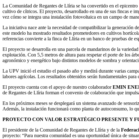
La Comunidad de Regantes de Llíria se ha convertido en el epicentro d
cultivo de cítricos. El proyecto, desarrollado en una de sus fincas e i
vez cómo se integra una instalación fotovoltaica en un campo de man
La iniciativa nace ante la necesidad de compatibilizar la generación d
este modelo ha mostrado resultados prometedores en cultivos hortícolas,
referencias convierte a la finca de Llíria en un banco de pruebas de es
El proyecto se desarrolla en una parcela de mandarinos de la varieda
explotación. Con 5,5 metros de altura para respetar el porte de los árbo
agronómico y energético bajo distintos modelos de sombra y orientaci
La UPV inició el estudio el pasado año y medirá durante varias campañ
labores agrícolas. Los resultados obtenidos serán fundamentales para d
El proyecto cuenta con el apoyo de nuestro colaborador
EMIN EN
de Regantes de Llíria forman el convenio de colaboración que impulsa 
En los próximos meses se desplegará un sistema avanzado de sensorizaci
Además, la instalación funcionará como planta de autoconsumo, lo que p
PROYECTO CON VALOR ESTRATÉGICO PRESENTE Y 
El presidente de la Comunidad de Regantes de Llíria y de la
Federac
proyecto: “Para nuestra comunidad es una oportunidad única de situar