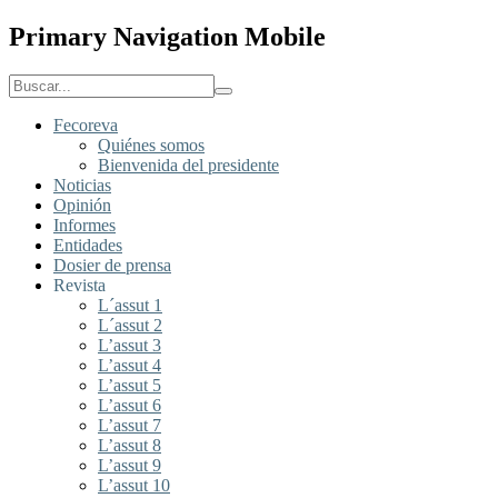
Primary Navigation Mobile
Fecoreva
Quiénes somos
Bienvenida del presidente
Noticias
Opinión
Informes
Entidades
Dosier de prensa
Revista
L´assut 1
L´assut 2
L’assut 3
L’assut 4
L’assut 5
L’assut 6
L’assut 7
L’assut 8
L’assut 9
L’assut 10