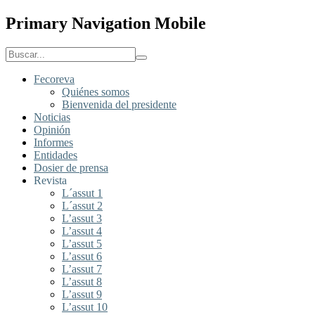
Primary Navigation Mobile
Fecoreva
Quiénes somos
Bienvenida del presidente
Noticias
Opinión
Informes
Entidades
Dosier de prensa
Revista
L´assut 1
L´assut 2
L’assut 3
L’assut 4
L’assut 5
L’assut 6
L’assut 7
L’assut 8
L’assut 9
L’assut 10