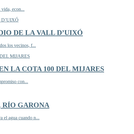
 vida, econ...
IO DE LA VALL D’UIXÓ
 los vecinos, f...
N LA COTA 100 DEL MIJARES
mpromiso con...
, RÍO GARONA
 el agua cuando n...