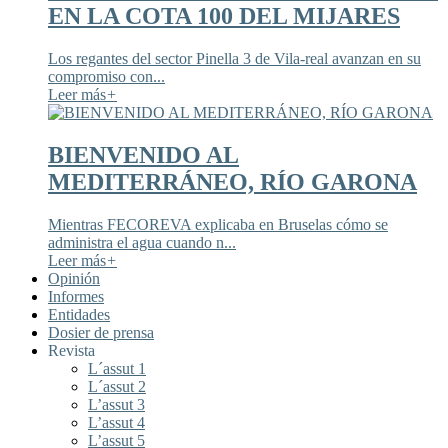
EN LA COTA 100 DEL MIJARES
Los regantes del sector Pinella 3 de Vila-real avanzan en su
compromiso con...
Leer más
+
BIENVENIDO AL
MEDITERRÁNEO, RÍO GARONA
Mientras FECOREVA explicaba en Bruselas cómo se
administra el agua cuando n...
Leer más
+
Opinión
Informes
Entidades
Dosier de prensa
Revista
L´assut 1
L´assut 2
L’assut 3
L’assut 4
L’assut 5