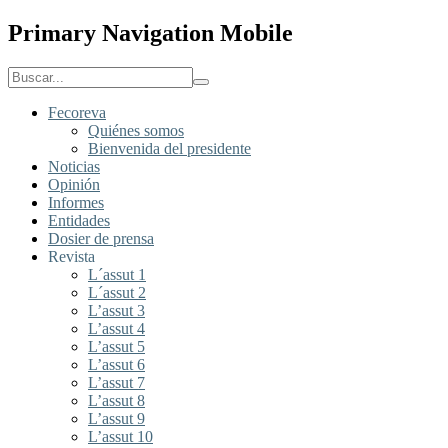
Primary Navigation Mobile
Fecoreva
Quiénes somos
Bienvenida del presidente
Noticias
Opinión
Informes
Entidades
Dosier de prensa
Revista
L´assut 1
L´assut 2
L’assut 3
L’assut 4
L’assut 5
L’assut 6
L’assut 7
L’assut 8
L’assut 9
L’assut 10