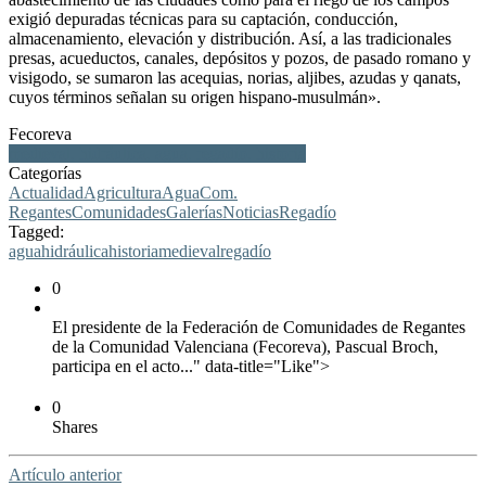
exigió depuradas técnicas para su captación, conducción,
almacenamiento, elevación y distribución. Así, a las tradicionales
presas, acueductos, canales, depósitos y pozos, de pasado romano y
visigodo, se sumaron las acequias, norias, aljibes, azudas y qanats,
cuyos términos señalan su origen hispano-musulmán».
Fecoreva
medieval, hidráulica, agua, regadío, historia
Categorías
Actualidad
Agricultura
Agua
Com.
Regantes
Comunidades
Galerías
Noticias
Regadío
Tagged:
agua
hidráulica
historia
medieval
regadío
0
El presidente de la Federación de Comunidades de Regantes
de la Comunidad Valenciana (Fecoreva), Pascual Broch,
participa en el acto..." data-title="Like">
0
Shares
Artículo anterior