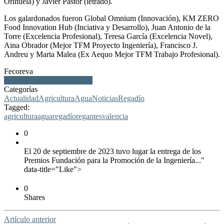
Orihuela) y Javier Pastor (letrado).
Los galardonados fueron Global Omnium (Innovación), KM ZERO
Food Innovation Hub (Inciativa y Desarrollo), Juan Antonio de la
Torre (Excelencia Profesional), Teresa García (Excelencia Novel),
Aina Obrador (Mejor TFM Proyecto Ingeniería), Francisco J.
Andreu y Marta Malea (Ex Aequo Mejor TFM Trabajo Profesional).
Fecoreva
FPIA, agrónomos, valencia,
Categorías
Actualidad
Agricultura
Agua
Noticias
Regadío
Tagged:
agricultura
agua
regadío
regantes
valencia
0
El 20 de septiembre de 2023 tuvo lugar la entrega de los
Premios Fundación para la Promoción de la Ingeniería..."
data-title="Like">
0
Shares
Artículo anterior