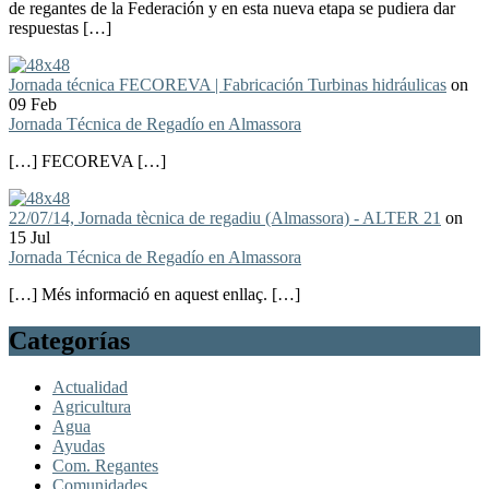
de regantes de la Federación y en esta nueva etapa se pudiera dar
respuestas […]
Jornada técnica FECOREVA | Fabricación Turbinas hidráulicas
on
09 Feb
Jornada Técnica de Regadío en Almassora
[…] FECOREVA […]
22/07/14, Jornada tècnica de regadiu (Almassora) - ALTER 21
on
15 Jul
Jornada Técnica de Regadío en Almassora
[…] Més informació en aquest enllaç. […]
Categorías
Actualidad
Agricultura
Agua
Ayudas
Com. Regantes
Comunidades