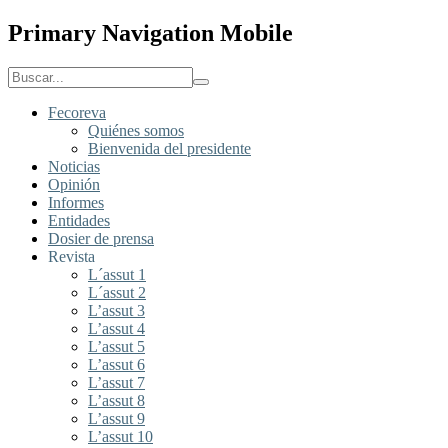
Primary Navigation Mobile
Fecoreva
Quiénes somos
Bienvenida del presidente
Noticias
Opinión
Informes
Entidades
Dosier de prensa
Revista
L´assut 1
L´assut 2
L’assut 3
L’assut 4
L’assut 5
L’assut 6
L’assut 7
L’assut 8
L’assut 9
L’assut 10