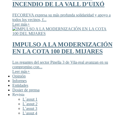
INCENDIO DE LA VALL D’UIXÓ
FECOREVA expresa su más profunda solidaridad y apoyo a
todos los vecinos, f...
Leer más
+
IMPULSO A LA MODERNIZACIÓN
EN LA COTA 100 DEL MIJARES
Los regantes del sector Pinella 3 de Vila-real avanzan en su
compromiso con...
Leer más
+
Opinión
Informes
Entidades
Dosier de prensa
Revista
L´assut 1
L´assut 2
L’assut 3
L’assut 4