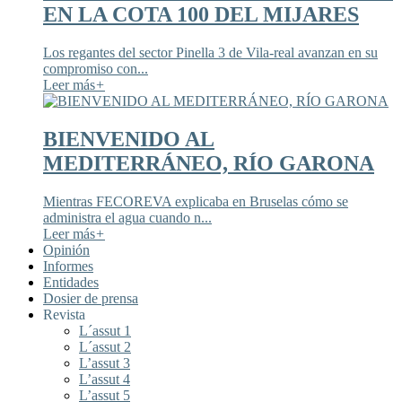
EN LA COTA 100 DEL MIJARES
Los regantes del sector Pinella 3 de Vila-real avanzan en su
compromiso con...
Leer más
+
BIENVENIDO AL
MEDITERRÁNEO, RÍO GARONA
Mientras FECOREVA explicaba en Bruselas cómo se
administra el agua cuando n...
Leer más
+
Opinión
Informes
Entidades
Dosier de prensa
Revista
L´assut 1
L´assut 2
L’assut 3
L’assut 4
L’assut 5