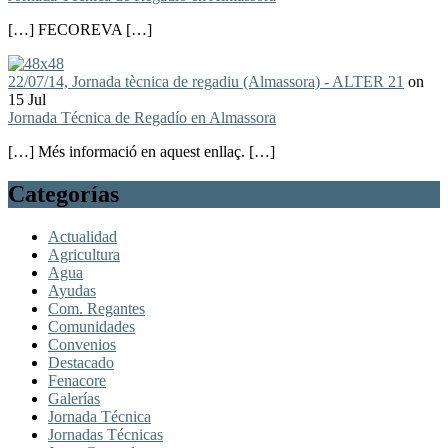
[…] FECOREVA […]
22/07/14, Jornada tècnica de regadiu (Almassora) - ALTER 21
on
15 Jul
Jornada Técnica de Regadío en Almassora
[…] Més informació en aquest enllaç. […]
Categorías
Actualidad
Agricultura
Agua
Ayudas
Com. Regantes
Comunidades
Convenios
Destacado
Fenacore
Galerías
Jornada Técnica
Jornadas Técnicas