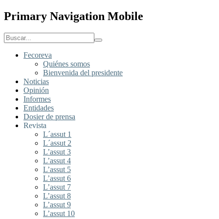
Primary Navigation Mobile
Fecoreva
Quiénes somos
Bienvenida del presidente
Noticias
Opinión
Informes
Entidades
Dosier de prensa
Revista
L´assut 1
L´assut 2
L’assut 3
L’assut 4
L’assut 5
L’assut 6
L’assut 7
L’assut 8
L’assut 9
L’assut 10