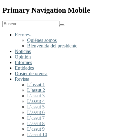
Primary Navigation Mobile
Fecoreva
Quiénes somos
Bienvenida del presidente
Noticias
Opinión
Informes
Entidades
Dosier de prensa
Revista
L´assut 1
L´assut 2
L’assut 3
L’assut 4
L’assut 5
L’assut 6
L’assut 7
L’assut 8
L’assut 9
L’assut 10