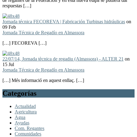
de regantes de la Federación y en esta nueva etapa se pudiera dar
respuestas […]
Jornada técnica FECOREVA | Fabricación Turbinas hidráulicas
on
09 Feb
Jornada Técnica de Regadío en Almassora
[…] FECOREVA […]
22/07/14, Jornada tècnica de regadiu (Almassora) - ALTER 21
on
15 Jul
Jornada Técnica de Regadío en Almassora
[…] Més informació en aquest enllaç. […]
Categorías
Actualidad
Agricultura
Agua
Ayudas
Com. Regantes
Comunidades