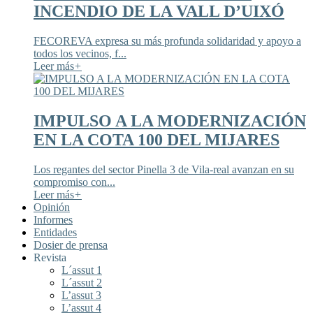
INCENDIO DE LA VALL D’UIXÓ
FECOREVA expresa su más profunda solidaridad y apoyo a
todos los vecinos, f...
Leer más
+
IMPULSO A LA MODERNIZACIÓN
EN LA COTA 100 DEL MIJARES
Los regantes del sector Pinella 3 de Vila-real avanzan en su
compromiso con...
Leer más
+
Opinión
Informes
Entidades
Dosier de prensa
Revista
L´assut 1
L´assut 2
L’assut 3
L’assut 4