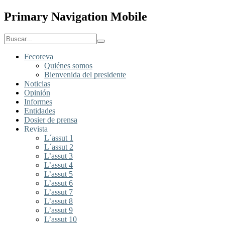
Primary Navigation Mobile
Fecoreva
Quiénes somos
Bienvenida del presidente
Noticias
Opinión
Informes
Entidades
Dosier de prensa
Revista
L´assut 1
L´assut 2
L’assut 3
L’assut 4
L’assut 5
L’assut 6
L’assut 7
L’assut 8
L’assut 9
L’assut 10