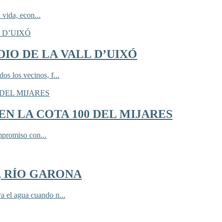
 vida, econ...
IO DE LA VALL D’UIXÓ
 los vecinos, f...
N LA COTA 100 DEL MIJARES
mpromiso con...
, RÍO GARONA
 el agua cuando n...