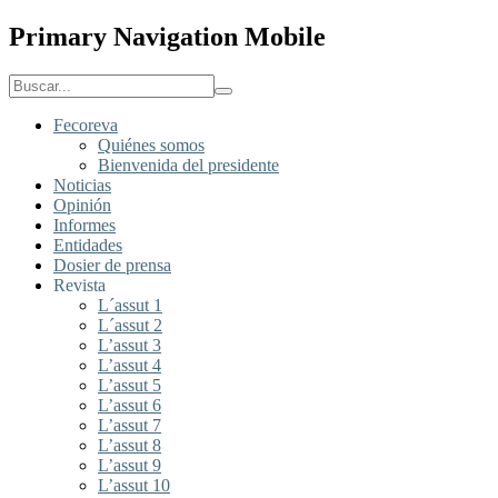
Primary Navigation Mobile
Fecoreva
Quiénes somos
Bienvenida del presidente
Noticias
Opinión
Informes
Entidades
Dosier de prensa
Revista
L´assut 1
L´assut 2
L’assut 3
L’assut 4
L’assut 5
L’assut 6
L’assut 7
L’assut 8
L’assut 9
L’assut 10