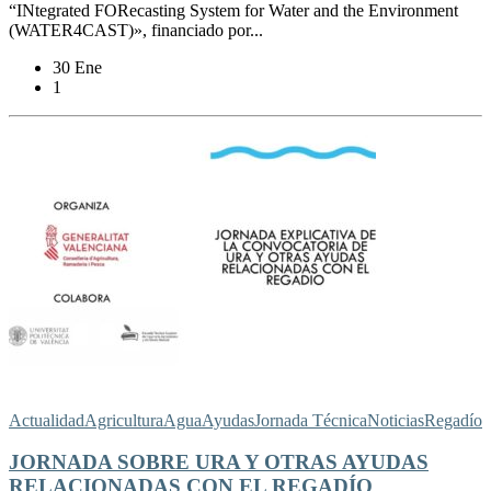
“INtegrated FORecasting System for Water and the Environment
(WATER4CAST)», financiado por...
30 Ene
1
Actualidad
Agricultura
Agua
Ayudas
Jornada Técnica
Noticias
Regadío
JORNADA SOBRE URA Y OTRAS AYUDAS
RELACIONADAS CON EL REGADÍO