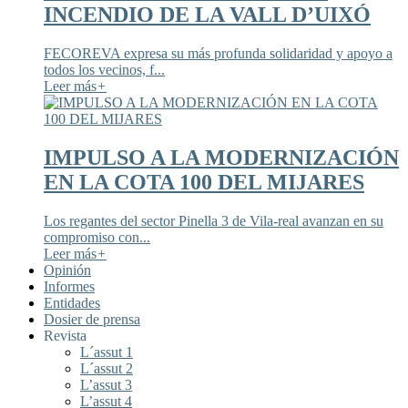
INCENDIO DE LA VALL D’UIXÓ
FECOREVA expresa su más profunda solidaridad y apoyo a
todos los vecinos, f...
Leer más
+
IMPULSO A LA MODERNIZACIÓN
EN LA COTA 100 DEL MIJARES
Los regantes del sector Pinella 3 de Vila-real avanzan en su
compromiso con...
Leer más
+
Opinión
Informes
Entidades
Dosier de prensa
Revista
L´assut 1
L´assut 2
L’assut 3
L’assut 4