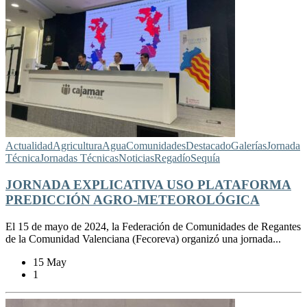
Actualidad
Agricultura
Agua
Comunidades
Destacado
Galerías
Jornada
Técnica
Jornadas Técnicas
Noticias
Regadío
Sequía
JORNADA EXPLICATIVA USO PLATAFORMA
PREDICCIÓN AGRO-METEOROLÓGICA
El 15 de mayo de 2024, la Federación de Comunidades de Regantes
de la Comunidad Valenciana (Fecoreva) organizó una jornada...
15 May
1