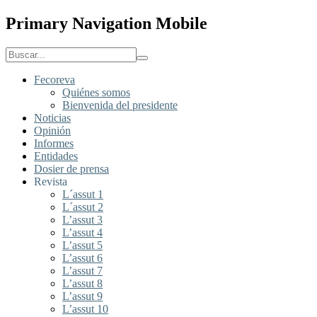
Primary Navigation Mobile
Fecoreva
Quiénes somos
Bienvenida del presidente
Noticias
Opinión
Informes
Entidades
Dosier de prensa
Revista
L´assut 1
L´assut 2
L’assut 3
L’assut 4
L’assut 5
L’assut 6
L’assut 7
L’assut 8
L’assut 9
L’assut 10