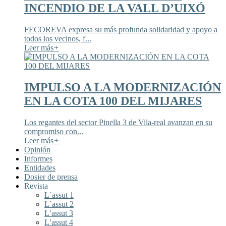
INCENDIO DE LA VALL D’UIXÓ
FECOREVA expresa su más profunda solidaridad y apoyo a
todos los vecinos, f...
Leer más
+
IMPULSO A LA MODERNIZACIÓN
EN LA COTA 100 DEL MIJARES
Los regantes del sector Pinella 3 de Vila-real avanzan en su
compromiso con...
Leer más
+
Opinión
Informes
Entidades
Dosier de prensa
Revista
L´assut 1
L´assut 2
L’assut 3
L’assut 4