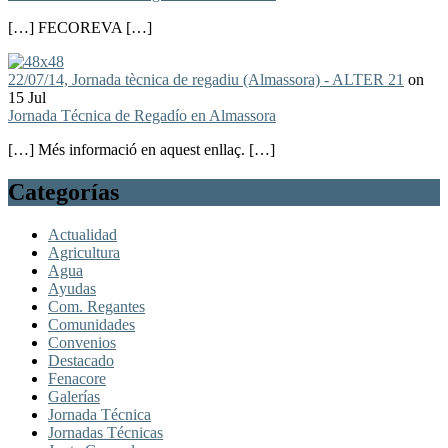
[…] FECOREVA […]
22/07/14, Jornada tècnica de regadiu (Almassora) - ALTER 21
on
15 Jul
Jornada Técnica de Regadío en Almassora
[…] Més informació en aquest enllaç. […]
Categorías
Actualidad
Agricultura
Agua
Ayudas
Com. Regantes
Comunidades
Convenios
Destacado
Fenacore
Galerías
Jornada Técnica
Jornadas Técnicas