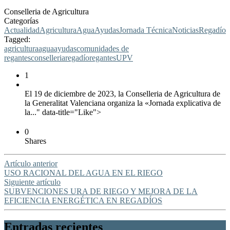
Conselleria de Agricultura
Categorías
Actualidad
Agricultura
Agua
Ayudas
Jornada Técnica
Noticias
Regadío
Tagged:
agricultura
agua
ayudas
comunidades de
regantes
conselleria
regadío
regantes
UPV
1
El 19 de diciembre de 2023, la Conselleria de Agricultura de
la Generalitat Valenciana organiza la «Jornada explicativa de
la..." data-title="Like">
0
Shares
Artículo anterior
USO RACIONAL DEL AGUA EN EL RIEGO
Siguiente artículo
SUBVENCIONES URA DE RIEGO Y MEJORA DE LA
EFICIENCIA ENERGÉTICA EN REGADÍOS
Entradas recientes