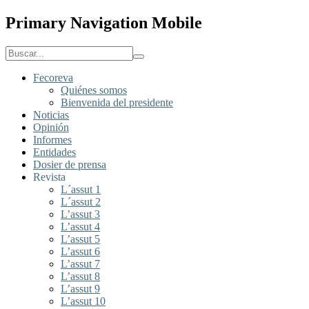
Primary Navigation Mobile
Fecoreva
Quiénes somos
Bienvenida del presidente
Noticias
Opinión
Informes
Entidades
Dosier de prensa
Revista
L´assut 1
L´assut 2
L’assut 3
L’assut 4
L’assut 5
L’assut 6
L’assut 7
L’assut 8
L’assut 9
L’assut 10