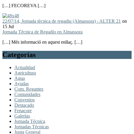
[…] FECOREVA […]
22/07/14, Jornada tècnica de regadiu (Almassora) - ALTER 21
on
15 Jul
Jornada Técnica de Regadío en Almassora
[…] Més informació en aquest enllaç. […]
Categorías
Actualidad
Agricultura
Agua
Ayudas
Com. Regantes
Comunidades
Convenios
Destacado
Fenacore
Galerías
Jornada Técnica
Jornadas Técnicas
Junta General