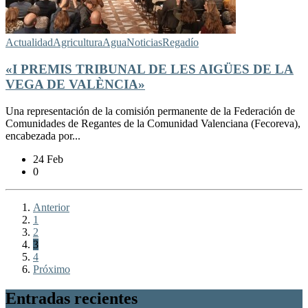
Actualidad
Agricultura
Agua
Noticias
Regadío
«I PREMIS TRIBUNAL DE LES AIGÜES DE LA
VEGA DE VALÈNCIA»
Una representación de la comisión permanente de la Federación de
Comunidades de Regantes de la Comunidad Valenciana (Fecoreva),
encabezada por...
24 Feb
0
Anterior
1
2
3
4
Próximo
Entradas recientes