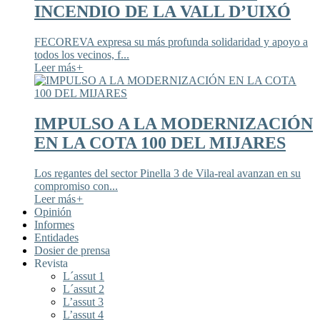
INCENDIO DE LA VALL D’UIXÓ
FECOREVA expresa su más profunda solidaridad y apoyo a
todos los vecinos, f...
Leer más
+
IMPULSO A LA MODERNIZACIÓN
EN LA COTA 100 DEL MIJARES
Los regantes del sector Pinella 3 de Vila-real avanzan en su
compromiso con...
Leer más
+
Opinión
Informes
Entidades
Dosier de prensa
Revista
L´assut 1
L´assut 2
L’assut 3
L’assut 4