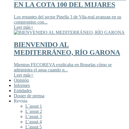
EN LA COTA 100 DEL MIJARES
Los regantes del sector Pinella 3 de Vila-real avanzan en su
compromiso con...
Leer más
+
BIENVENIDO AL
MEDITERRÁNEO, RÍO GARONA
Mientras FECOREVA explicaba en Bruselas cómo se
administra el agua cuando n...
Leer más
+
Opinión
Informes
Entidades
Dosier de prensa
Revista
L´assut 1
L´assut 2
L’assut 3
L’assut 4
L’assut 5