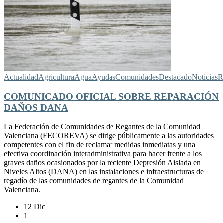
Actualidad
Agricultura
Agua
Ayudas
Comunidades
Destacado
Noticias
R
COMUNICADO OFICIAL SOBRE REPARACIÓN
DAÑOS DANA
La Federación de Comunidades de Regantes de la Comunidad
Valenciana (FECOREVA) se dirige públicamente a las autoridades
competentes con el fin de reclamar medidas inmediatas y una
efectiva coordinación interadministrativa para hacer frente a los
graves daños ocasionados por la reciente Depresión Aislada en
Niveles Altos (DANA) en las instalaciones e infraestructuras de
regadío de las comunidades de regantes de la Comunidad
Valenciana.
12 Dic
1