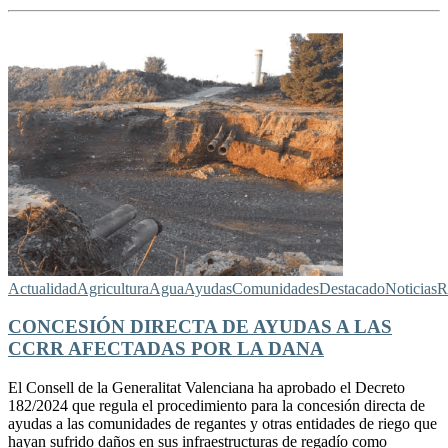
Actualidad
Agricultura
Agua
Ayudas
Comunidades
Destacado
Noticias
R
CONCESIÓN DIRECTA DE AYUDAS A LAS
CCRR AFECTADAS POR LA DANA
El Consell de la Generalitat Valenciana ha aprobado el Decreto
182/2024 que regula el procedimiento para la concesión directa de
ayudas a las comunidades de regantes y otras entidades de riego que
hayan sufrido daños en sus infraestructuras de regadío como