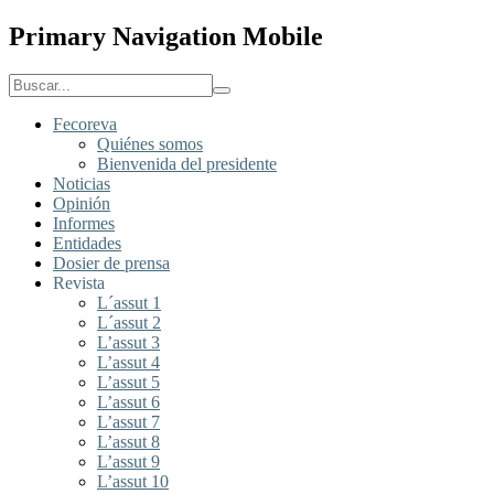
Primary Navigation Mobile
Fecoreva
Quiénes somos
Bienvenida del presidente
Noticias
Opinión
Informes
Entidades
Dosier de prensa
Revista
L´assut 1
L´assut 2
L’assut 3
L’assut 4
L’assut 5
L’assut 6
L’assut 7
L’assut 8
L’assut 9
L’assut 10