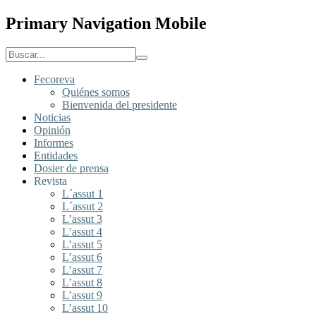
Primary Navigation Mobile
Fecoreva
Quiénes somos
Bienvenida del presidente
Noticias
Opinión
Informes
Entidades
Dosier de prensa
Revista
L´assut 1
L´assut 2
L’assut 3
L’assut 4
L’assut 5
L’assut 6
L’assut 7
L’assut 8
L’assut 9
L’assut 10