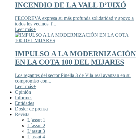
INCENDIO DE LA VALL D’UIXÓ
FECOREVA expresa su más profunda solidaridad y apoyo a
todos los vecinos, f...
Leer más
+
IMPULSO A LA MODERNIZACIÓN
EN LA COTA 100 DEL MIJARES
Los regantes del sector Pinella 3 de Vila-real avanzan en su
compromiso con...
Leer más
+
Opinión
Informes
Entidades
Dosier de prensa
Revista
L´assut 1
L´assut 2
L’assut 3
L’assut 4