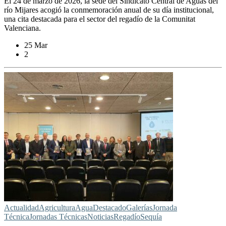
El 24 de marzo de 2026, la sede del Sindicato Central de Aguas del
río Mijares acogió la conmemoración anual de su día institucional,
una cita destacada para el sector del regadío de la Comunitat
Valenciana.
25 Mar
2
Actualidad
Agricultura
Agua
Destacado
Galerías
Jornada
Técnica
Jornadas Técnicas
Noticias
Regadío
Sequía