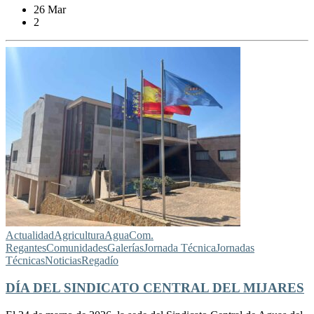
26 Mar
2
Actualidad
Agricultura
Agua
Com.
Regantes
Comunidades
Galerías
Jornada Técnica
Jornadas
Técnicas
Noticias
Regadío
DÍA DEL SINDICATO CENTRAL DEL MIJARES