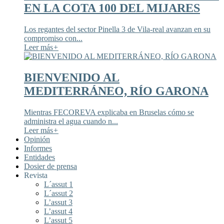
EN LA COTA 100 DEL MIJARES
Los regantes del sector Pinella 3 de Vila-real avanzan en su
compromiso con...
Leer más
+
BIENVENIDO AL
MEDITERRÁNEO, RÍO GARONA
Mientras FECOREVA explicaba en Bruselas cómo se
administra el agua cuando n...
Leer más
+
Opinión
Informes
Entidades
Dosier de prensa
Revista
L´assut 1
L´assut 2
L’assut 3
L’assut 4
L’assut 5