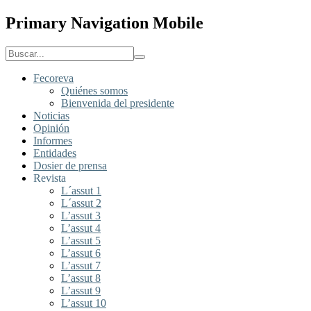
Primary Navigation Mobile
Fecoreva
Quiénes somos
Bienvenida del presidente
Noticias
Opinión
Informes
Entidades
Dosier de prensa
Revista
L´assut 1
L´assut 2
L’assut 3
L’assut 4
L’assut 5
L’assut 6
L’assut 7
L’assut 8
L’assut 9
L’assut 10