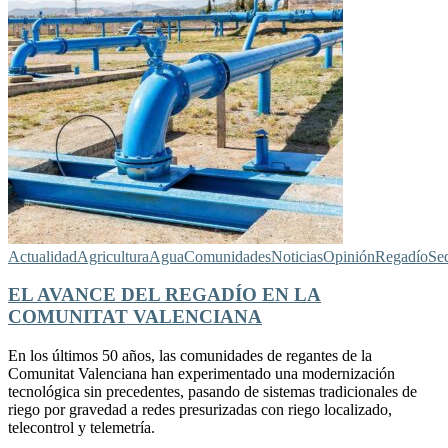
Actualidad
Agricultura
Agua
Comunidades
Noticias
Opinión
Regadío
Se
EL AVANCE DEL REGADÍO EN LA
COMUNITAT VALENCIANA
En los últimos 50 años, las comunidades de regantes de la
Comunitat Valenciana han experimentado una modernización
tecnológica sin precedentes, pasando de sistemas tradicionales de
riego por gravedad a redes presurizadas con riego localizado,
telecontrol y telemetría.