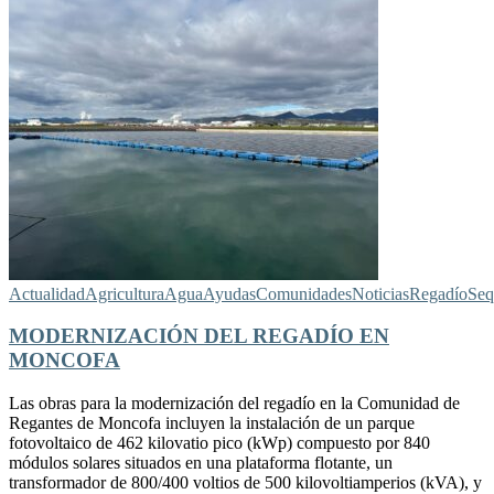
Actualidad
Agricultura
Agua
Ayudas
Comunidades
Noticias
Regadío
Seq
MODERNIZACIÓN DEL REGADÍO EN
MONCOFA
Las obras para la modernización del regadío en la Comunidad de
Regantes de Moncofa incluyen la instalación de un parque
fotovoltaico de 462 kilovatio pico (kWp) compuesto por 840
módulos solares situados en una plataforma flotante, un
transformador de 800/400 voltios de 500 kilovoltiamperios (kVA), y