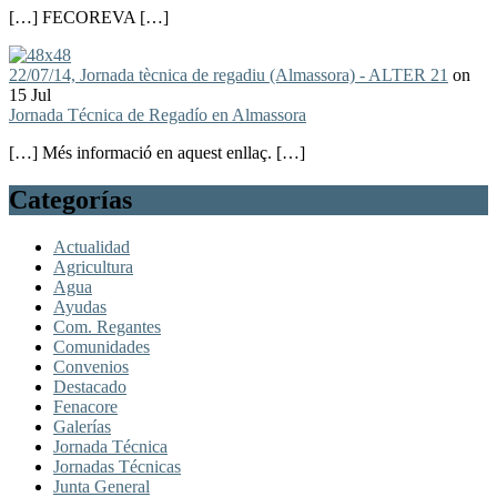
[…] FECOREVA […]
22/07/14, Jornada tècnica de regadiu (Almassora) - ALTER 21
on
15 Jul
Jornada Técnica de Regadío en Almassora
[…] Més informació en aquest enllaç. […]
Categorías
Actualidad
Agricultura
Agua
Ayudas
Com. Regantes
Comunidades
Convenios
Destacado
Fenacore
Galerías
Jornada Técnica
Jornadas Técnicas
Junta General