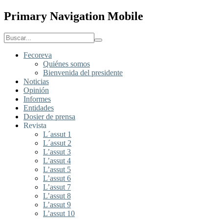
Primary Navigation Mobile
Fecoreva
Quiénes somos
Bienvenida del presidente
Noticias
Opinión
Informes
Entidades
Dosier de prensa
Revista
L´assut 1
L´assut 2
L’assut 3
L’assut 4
L’assut 5
L’assut 6
L’assut 7
L’assut 8
L’assut 9
L’assut 10