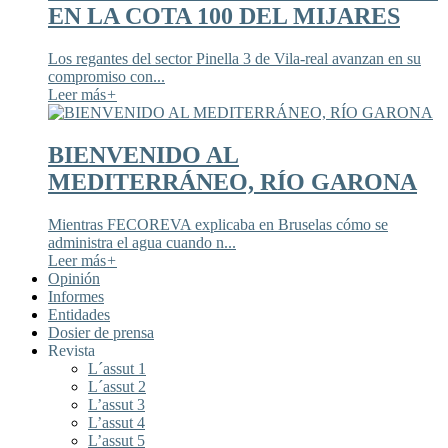
EN LA COTA 100 DEL MIJARES
Los regantes del sector Pinella 3 de Vila-real avanzan en su
compromiso con...
Leer más
+
BIENVENIDO AL
MEDITERRÁNEO, RÍO GARONA
Mientras FECOREVA explicaba en Bruselas cómo se
administra el agua cuando n...
Leer más
+
Opinión
Informes
Entidades
Dosier de prensa
Revista
L´assut 1
L´assut 2
L’assut 3
L’assut 4
L’assut 5