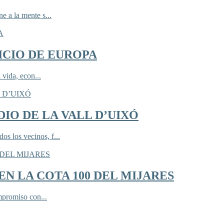
 a la mente s...
ICIO DE EUROPA
 vida, econ...
IO DE LA VALL D’UIXÓ
 los vecinos, f...
N LA COTA 100 DEL MIJARES
mpromiso con...