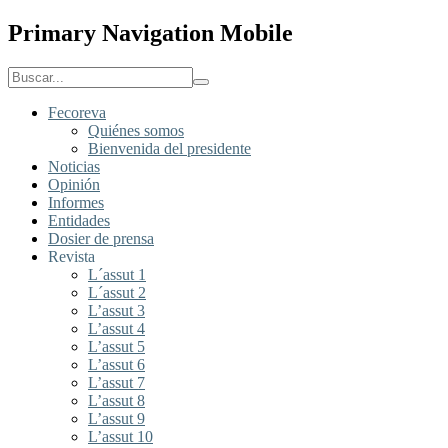
Primary Navigation Mobile
Fecoreva
Quiénes somos
Bienvenida del presidente
Noticias
Opinión
Informes
Entidades
Dosier de prensa
Revista
L´assut 1
L´assut 2
L’assut 3
L’assut 4
L’assut 5
L’assut 6
L’assut 7
L’assut 8
L’assut 9
L’assut 10