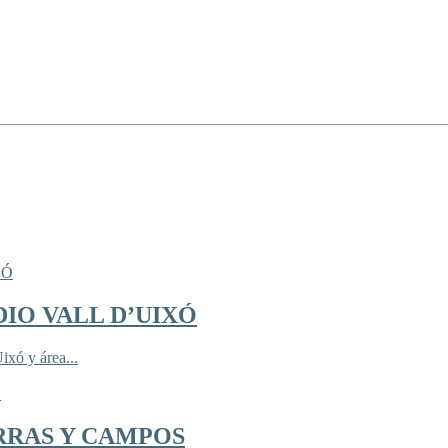
IO VALL D’UIXÓ
ixó y área...
RRAS Y CAMPOS