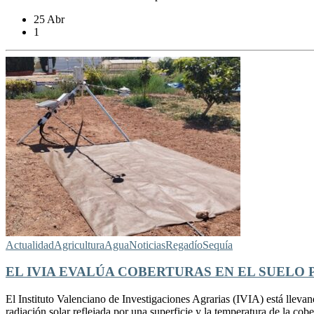
25 Abr
1
Actualidad
Agricultura
Agua
Noticias
Regadío
Sequía
EL IVIA EVALÚA COBERTURAS EN EL SUELO
El Instituto Valenciano de Investigaciones Agrarias (IVIA) está llevan
radiación solar reflejada por una superficie y la temperatura de la cobe