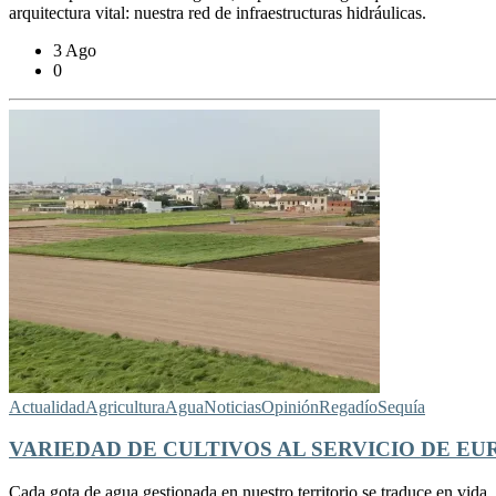
arquitectura vital: nuestra red de infraestructuras hidráulicas.
3 Ago
0
Actualidad
Agricultura
Agua
Noticias
Opinión
Regadío
Sequía
VARIEDAD DE CULTIVOS AL SERVICIO DE EU
Cada gota de agua gestionada en nuestro territorio se traduce en vida