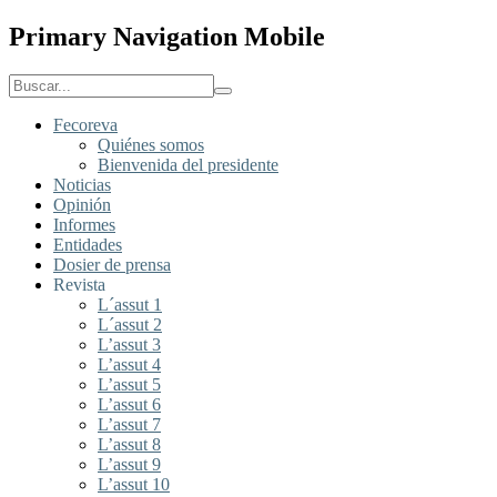
Primary Navigation Mobile
Fecoreva
Quiénes somos
Bienvenida del presidente
Noticias
Opinión
Informes
Entidades
Dosier de prensa
Revista
L´assut 1
L´assut 2
L’assut 3
L’assut 4
L’assut 5
L’assut 6
L’assut 7
L’assut 8
L’assut 9
L’assut 10