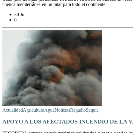
cuenca mediterránea en un pilar para todo el continente.
30 Jul
0
Actualidad
Agricultura
Agua
Noticias
Regadío
Sequía
APOYO A LOS AFECTADOS INCENDIO DE LA V