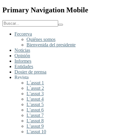
Primary Navigation Mobile
Fecoreva
Quiénes somos
Bienvenida del presidente
Noticias
Opinión
Informes
Entidades
Dosier de prensa
Revista
L´assut 1
L´assut 2
L’assut 3
L’assut 4
L’assut 5
L’assut 6
L’assut 7
L’assut 8
L’assut 9
L’assut 10