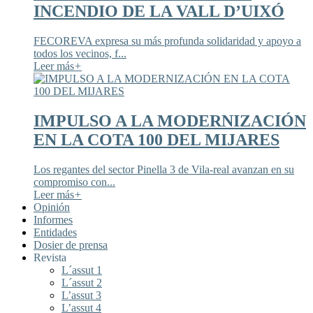
INCENDIO DE LA VALL D’UIXÓ
FECOREVA expresa su más profunda solidaridad y apoyo a
todos los vecinos, f...
Leer más
+
IMPULSO A LA MODERNIZACIÓN
EN LA COTA 100 DEL MIJARES
Los regantes del sector Pinella 3 de Vila-real avanzan en su
compromiso con...
Leer más
+
Opinión
Informes
Entidades
Dosier de prensa
Revista
L´assut 1
L´assut 2
L’assut 3
L’assut 4