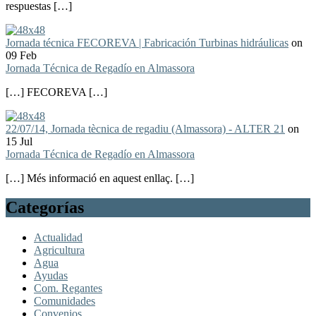
respuestas […]
Jornada técnica FECOREVA | Fabricación Turbinas hidráulicas
on
09 Feb
Jornada Técnica de Regadío en Almassora
[…] FECOREVA […]
22/07/14, Jornada tècnica de regadiu (Almassora) - ALTER 21
on
15 Jul
Jornada Técnica de Regadío en Almassora
[…] Més informació en aquest enllaç. […]
Categorías
Actualidad
Agricultura
Agua
Ayudas
Com. Regantes
Comunidades
Convenios