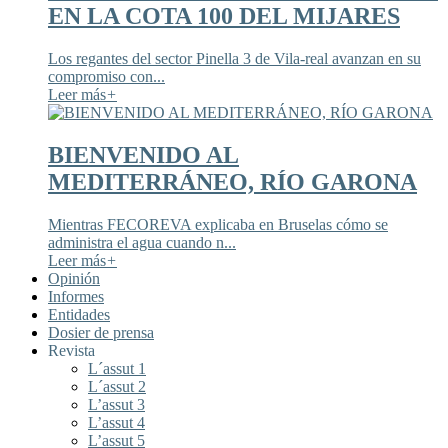
EN LA COTA 100 DEL MIJARES
Los regantes del sector Pinella 3 de Vila-real avanzan en su
compromiso con...
Leer más
+
BIENVENIDO AL
MEDITERRÁNEO, RÍO GARONA
Mientras FECOREVA explicaba en Bruselas cómo se
administra el agua cuando n...
Leer más
+
Opinión
Informes
Entidades
Dosier de prensa
Revista
L´assut 1
L´assut 2
L’assut 3
L’assut 4
L’assut 5