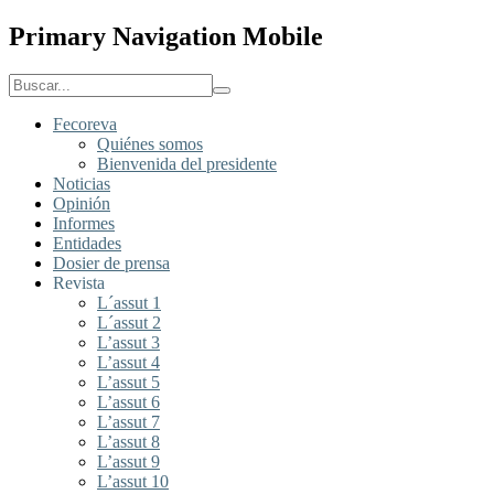
Primary Navigation Mobile
Fecoreva
Quiénes somos
Bienvenida del presidente
Noticias
Opinión
Informes
Entidades
Dosier de prensa
Revista
L´assut 1
L´assut 2
L’assut 3
L’assut 4
L’assut 5
L’assut 6
L’assut 7
L’assut 8
L’assut 9
L’assut 10