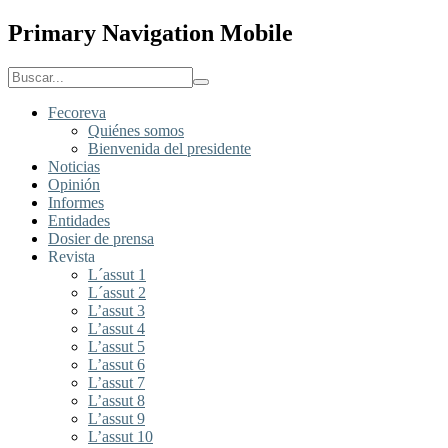
Primary Navigation Mobile
Fecoreva
Quiénes somos
Bienvenida del presidente
Noticias
Opinión
Informes
Entidades
Dosier de prensa
Revista
L´assut 1
L´assut 2
L’assut 3
L’assut 4
L’assut 5
L’assut 6
L’assut 7
L’assut 8
L’assut 9
L’assut 10