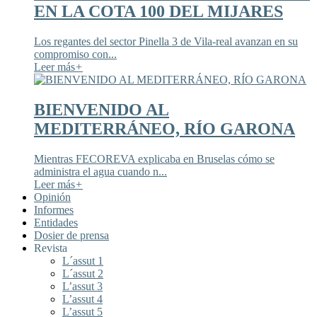
EN LA COTA 100 DEL MIJARES
Los regantes del sector Pinella 3 de Vila-real avanzan en su
compromiso con...
Leer más
+
BIENVENIDO AL
MEDITERRÁNEO, RÍO GARONA
Mientras FECOREVA explicaba en Bruselas cómo se
administra el agua cuando n...
Leer más
+
Opinión
Informes
Entidades
Dosier de prensa
Revista
L´assut 1
L´assut 2
L’assut 3
L’assut 4
L’assut 5