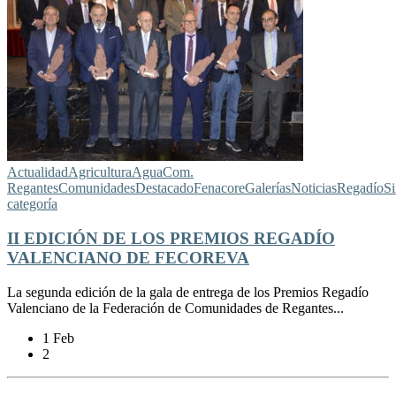
Actualidad
Agricultura
Agua
Com.
Regantes
Comunidades
Destacado
Fenacore
Galerías
Noticias
Regadío
Si
categoría
II EDICIÓN DE LOS PREMIOS REGADÍO
VALENCIANO DE FECOREVA
La segunda edición de la gala de entrega de los Premios Regadío
Valenciano de la Federación de Comunidades de Regantes...
1 Feb
2