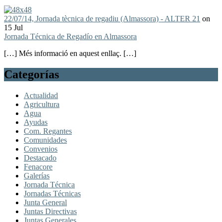
22/07/14, Jornada tècnica de regadiu (Almassora) - ALTER 21
on
15 Jul
Jornada Técnica de Regadío en Almassora
[…] Més informació en aquest enllaç. […]
Categorías
Actualidad
Agricultura
Agua
Ayudas
Com. Regantes
Comunidades
Convenios
Destacado
Fenacore
Galerías
Jornada Técnica
Jornadas Técnicas
Junta General
Juntas Directivas
Juntas Generales