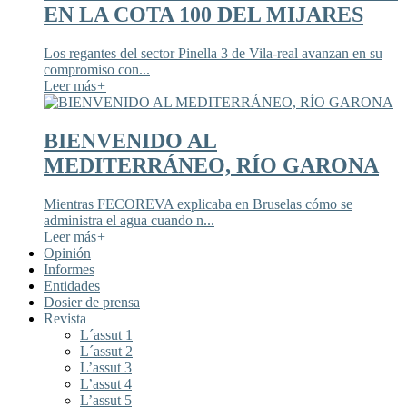
EN LA COTA 100 DEL MIJARES
Los regantes del sector Pinella 3 de Vila-real avanzan en su
compromiso con...
Leer más
+
BIENVENIDO AL
MEDITERRÁNEO, RÍO GARONA
Mientras FECOREVA explicaba en Bruselas cómo se
administra el agua cuando n...
Leer más
+
Opinión
Informes
Entidades
Dosier de prensa
Revista
L´assut 1
L´assut 2
L’assut 3
L’assut 4
L’assut 5