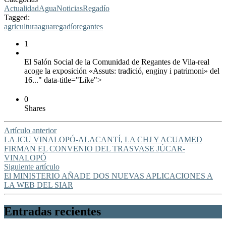
Actualidad
Agua
Noticias
Regadío
Tagged:
agricultura
agua
regadío
regantes
1
El Salón Social de la Comunidad de Regantes de Vila-real
acoge la exposición «Assuts: tradició, enginy i patrimoni» del
16..." data-title="Like">
0
Shares
Artículo anterior
LA JCU VINALOPÓ-ALACANTÍ, LA CHJ Y ACUAMED
FIRMAN EL CONVENIO DEL TRASVASE JÚCAR-
VINALOPÓ
Siguiente artículo
El MINISTERIO AÑADE DOS NUEVAS APLICACIONES A
LA WEB DEL SIAR
Entradas recientes