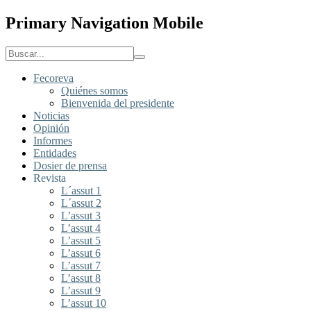
Primary Navigation Mobile
Fecoreva
Quiénes somos
Bienvenida del presidente
Noticias
Opinión
Informes
Entidades
Dosier de prensa
Revista
L´assut 1
L´assut 2
L’assut 3
L’assut 4
L’assut 5
L’assut 6
L’assut 7
L’assut 8
L’assut 9
L’assut 10