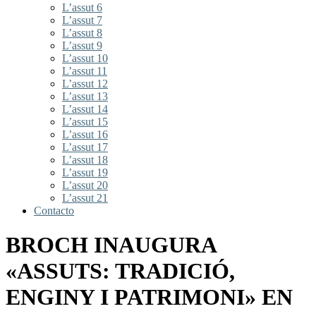
L’assut 6
L’assut 7
L’assut 8
L’assut 9
L’assut 10
L’assut 11
L’assut 12
L’assut 13
L’assut 14
L’assut 15
L’assut 16
L’assut 17
L’assut 18
L’assut 19
L’assut 20
L’assut 21
Contacto
BROCH INAUGURA
«ASSUTS: TRADICIÓ,
ENGINY I PATRIMONI» EN