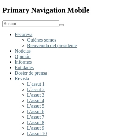
Primary Navigation Mobile
Fecoreva
Quiénes somos
Bienvenida del presidente
Noticias
Opinión
Informes
Entidades
Dosier de prensa
Revista
L´assut 1
L´assut 2
L’assut 3
L’assut 4
L’assut 5
L’assut 6
L’assut 7
L’assut 8
L’assut 9
L’assut 10