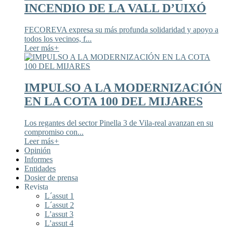
INCENDIO DE LA VALL D’UIXÓ
FECOREVA expresa su más profunda solidaridad y apoyo a
todos los vecinos, f...
Leer más
+
IMPULSO A LA MODERNIZACIÓN
EN LA COTA 100 DEL MIJARES
Los regantes del sector Pinella 3 de Vila-real avanzan en su
compromiso con...
Leer más
+
Opinión
Informes
Entidades
Dosier de prensa
Revista
L´assut 1
L´assut 2
L’assut 3
L’assut 4