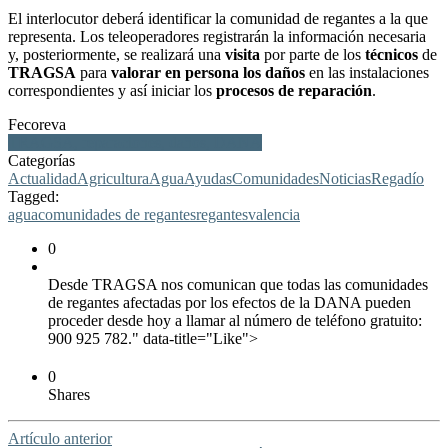
El interlocutor deberá identificar la comunidad de regantes a la que
representa. Los teleoperadores registrarán la información necesaria
y, posteriormente, se realizará una
visita
por parte de los
técnicos
de
TRAGSA
para
valorar
en persona los daños
en las instalaciones
correspondientes y así iniciar los
procesos de reparación
.
Fecoreva
TRAGSA, reparaciones, daños, DANA
Categorías
Actualidad
Agricultura
Agua
Ayudas
Comunidades
Noticias
Regadío
Tagged:
agua
comunidades de regantes
regantes
valencia
0
Desde TRAGSA nos comunican que todas las comunidades
de regantes afectadas por los efectos de la DANA pueden
proceder desde hoy a llamar al número de teléfono gratuito:
900 925 782." data-title="Like">
0
Shares
Artículo anterior