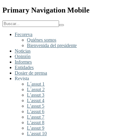
Primary Navigation Mobile
Fecoreva
Quiénes somos
Bienvenida del presidente
Noticias
Opinión
Informes
Entidades
Dosier de prensa
Revista
L´assut 1
L´assut 2
L’assut 3
L’assut 4
L’assut 5
L’assut 6
L’assut 7
L’assut 8
L’assut 9
L’assut 10