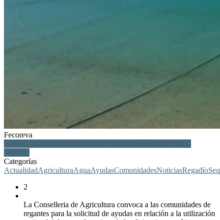
Fecoreva
Conselleria Agricultura, ayudas, URA, eficiencia energética,
regantes
Categorías
Actualidad
Agricultura
Agua
Ayudas
Comunidades
Noticias
Regadío
Seq
2
La Conselleria de Agricultura convoca a las comunidades de
regantes para la solicitud de ayudas en relación a la utilización