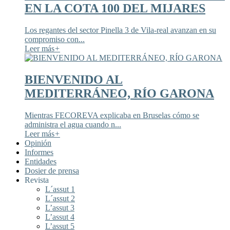
EN LA COTA 100 DEL MIJARES
Los regantes del sector Pinella 3 de Vila-real avanzan en su
compromiso con...
Leer más
+
BIENVENIDO AL
MEDITERRÁNEO, RÍO GARONA
Mientras FECOREVA explicaba en Bruselas cómo se
administra el agua cuando n...
Leer más
+
Opinión
Informes
Entidades
Dosier de prensa
Revista
L´assut 1
L´assut 2
L’assut 3
L’assut 4
L’assut 5