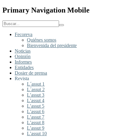
Primary Navigation Mobile
Fecoreva
Quiénes somos
Bienvenida del presidente
Noticias
Opinión
Informes
Entidades
Dosier de prensa
Revista
L´assut 1
L´assut 2
L’assut 3
L’assut 4
L’assut 5
L’assut 6
L’assut 7
L’assut 8
L’assut 9
L’assut 10