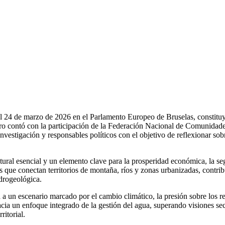
el 24 de marzo de 2026 en el Parlamento Europeo de Bruselas, constituyó 
ncuentro contó con la participación de la Federación Nacional de Comu
investigación y responsables políticos con el objetivo de reflexionar sob
ural esencial y un elemento clave para la prosperidad económica, la segur
jas que conectan territorios de montaña, ríos y zonas urbanizadas, cont
drogeológica.
 a un escenario marcado por el cambio climático, la presión sobre los r
 hacia un enfoque integrado de la gestión del agua, superando visiones s
ritorial.