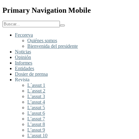
Primary Navigation Mobile
Fecoreva
Quiénes somos
Bienvenida del presidente
Noticias
Opinión
Informes
Entidades
Dosier de prensa
Revista
L´assut 1
L´assut 2
L’assut 3
L’assut 4
L’assut 5
L’assut 6
L’assut 7
L’assut 8
L’assut 9
L’assut 10