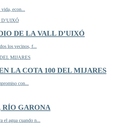
 vida, econ...
IO DE LA VALL D’UIXÓ
 los vecinos, f...
N LA COTA 100 DEL MIJARES
mpromiso con...
, RÍO GARONA
 el agua cuando n...